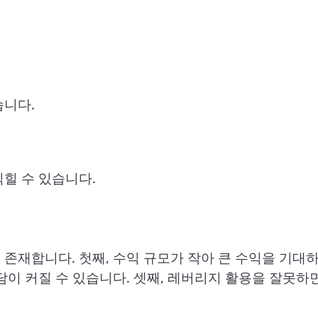
습니다.
힐 수 있습니다.
존재합니다. 첫째, 수익 규모가 작아 큰 수익을 기대
담이 커질 수 있습니다. 셋째, 레버리지 활용을 잘못하