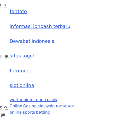
 손
tentoto
informasi idncash terbaru
Dewabet Indonesia
situs togel
장 분
tototogel
.
slot online
wettanbieter ohne oasis
Online Casino Malaysia
ฟุตบอลสด
 진입
online sports betting
 큰