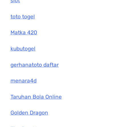
slot
toto togel
Matka 420
kubutogel
gerhanatoto daftar
menara4d
Taruhan Bola Online
Golden Dragon