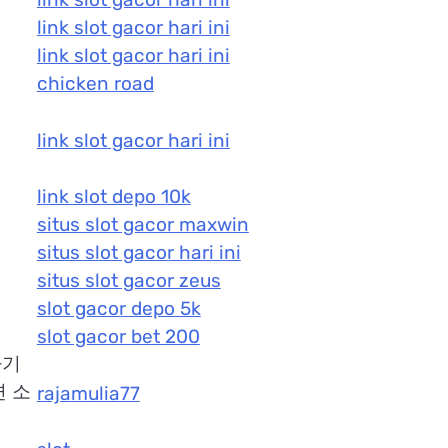
link slot gacor hari ini
link slot gacor hari ini
chicken road
link slot gacor hari ini
link slot depo 10k
situs slot gacor maxwin
situs slot gacor hari ini
situs slot gacor zeus
slot gacor depo 5k
slot gacor bet 200
하기
면 소
rajamulia77