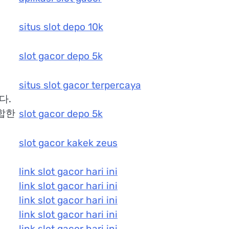
situs slot depo 10k
slot gacor depo 5k
situs slot gacor terpercaya
다.
합한
slot gacor depo 5k
slot gacor kakek zeus
link slot gacor hari ini
link slot gacor hari ini
link slot gacor hari ini
link slot gacor hari ini
link slot gacor hari ini