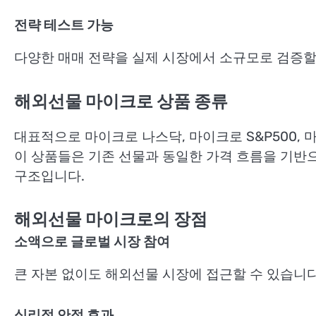
전략 테스트 가능
다양한 매매 전략을 실제 시장에서 소규모로 검증할
해외선물 마이크로 상품 종류
대표적으로 마이크로 나스닥, 마이크로 S&P500, 
이 상품들은 기존 선물과 동일한 가격 흐름을 기반
구조입니다.
해외선물 마이크로의 장점
소액으로 글로벌 시장 참여
큰 자본 없이도 해외선물 시장에 접근할 수 있습니다
심리적 안정 효과