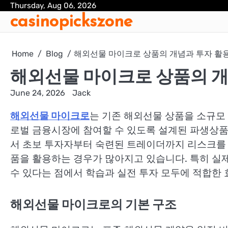
Skip
Thursday, Aug 06, 2026
casinopickszone
to
content
Home
Blog
해외선물 마이크로 상품의 개념과 투자 활
해외선물 마이크로 상품의 개
June 24, 2026
Jack
해외선물 마이크로
는 기존 해외선물 상품을 소규모
로벌 금융시장에 참여할 수 있도록 설계된 파생상
서 초보 투자자부터 숙련된 트레이더까지 리스크를 
품을 활용하는 경우가 많아지고 있습니다. 특히 실
수 있다는 점에서 학습과 실전 투자 모두에 적합한
해외선물 마이크로의 기본 구조