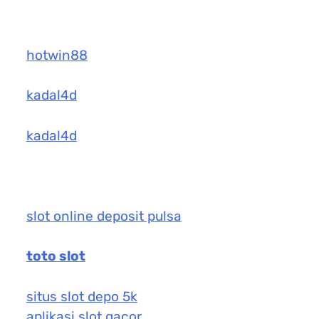
hotwin88
kadal4d
kadal4d
slot online deposit pulsa
toto slot
situs slot depo 5k
aplikasi slot gacor