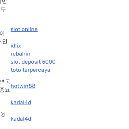
지만
 투
slot online
등이
개인
idlix
rebahin
slot deposit 5000
toto terpercaya
 변동
hotwin88
 중요
kadal4d
금융
kadal4d