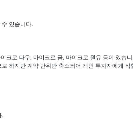
 수 있습니다.
마이크로 다우, 마이크로 금, 마이크로 원유 등이 있습니
으로 하지만 계약 단위만 축소되어 개인 투자자에게 적
.