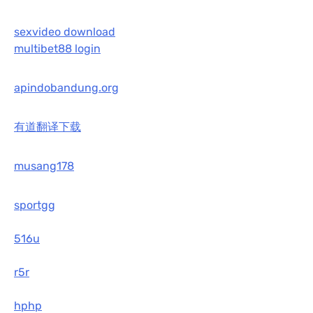
sexvideo download
multibet88 login
apindobandung.org
有道翻译下载
musang178
sportgg
516u
r5r
hphp