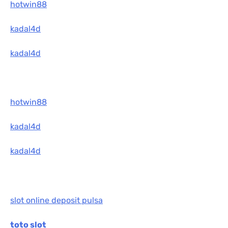
hotwin88
kadal4d
kadal4d
hotwin88
kadal4d
kadal4d
slot online deposit pulsa
toto slot