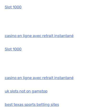
Slot 1000
casino en ligne avec retrait instantané
Slot 1000
casino en ligne avec retrait instantané
uk slots not on gamstop
best texas sports betting sites