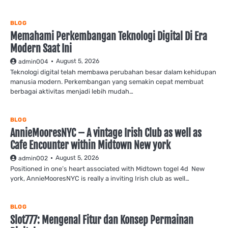
BLOG
Memahami Perkembangan Teknologi Digital Di Era
Modern Saat Ini
August 5, 2026
admin004
Teknologi digital telah membawa perubahan besar dalam kehidupan
manusia modern. Perkembangan yang semakin cepat membuat
berbagai aktivitas menjadi lebih mudah…
BLOG
AnnieMooresNYC – A vintage Irish Club as well as
Cafe Encounter within Midtown New york
August 5, 2026
admin002
Positioned in one’s heart associated with Midtown togel 4d New
york, AnnieMooresNYC is really a inviting Irish club as well…
BLOG
Slot777: Mengenal Fitur dan Konsep Permainan