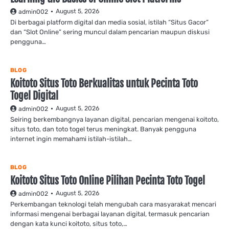
August 5, 2026
admin002
Di berbagai platform digital dan media sosial, istilah “Situs Gacor”
dan “Slot Online” sering muncul dalam pencarian maupun diskusi
pengguna…
BLOG
Koitoto Situs Toto Berkualitas untuk Pecinta Toto
Togel Digital
August 5, 2026
admin002
Seiring berkembangnya layanan digital, pencarian mengenai koitoto,
situs toto, dan toto togel terus meningkat. Banyak pengguna
internet ingin memahami istilah-istilah…
BLOG
Koitoto Situs Toto Online Pilihan Pecinta Toto Togel
August 5, 2026
admin002
Perkembangan teknologi telah mengubah cara masyarakat mencari
informasi mengenai berbagai layanan digital, termasuk pencarian
dengan kata kunci koitoto, situs toto,…