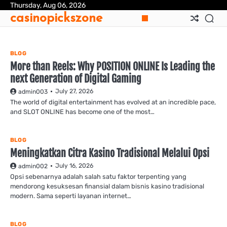
Skip
Thursday, Aug 06, 2026
casinopickszone
to
content
BLOG
More than Reels: Why POSITION ONLINE Is Leading the
next Generation of Digital Gaming
July 27, 2026
admin003
The world of digital entertainment has evolved at an incredible pace,
and SLOT ONLINE has become one of the most…
BLOG
Meningkatkan Citra Kasino Tradisional Melalui Opsi
July 16, 2026
admin002
Opsi sebenarnya adalah salah satu faktor terpenting yang
mendorong kesuksesan finansial dalam bisnis kasino tradisional
modern. Sama seperti layanan internet…
BLOG