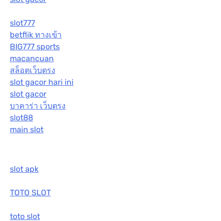
slot777
betflik ทางเข้า
BIG777 sports
macancuan
สล็อตเว็บตรง
slot gacor hari ini
slot gacor
บาคาร่า เว็บตรง
slot88
main slot
slot apk
TOTO SLOT
toto slot