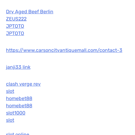
Dry Aged Beef Berlin
ZEUS222
JPTOTO
JPTOTO
https://www.carsoncityantiquemall.com/contact-3
janji33 link
clash verge rev
slot
homebet88
homebet88
slot1000
slot
slot online