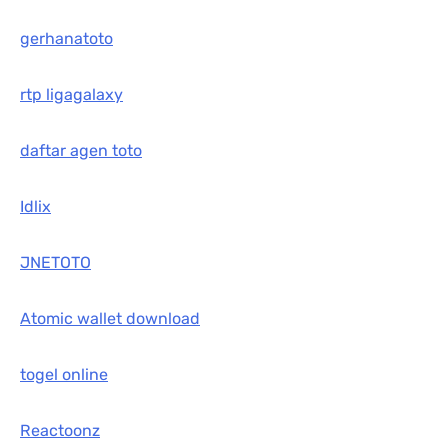
gerhanatoto
rtp ligagalaxy
daftar agen toto
Idlix
JNETOTO
Atomic wallet download
togel online
Reactoonz