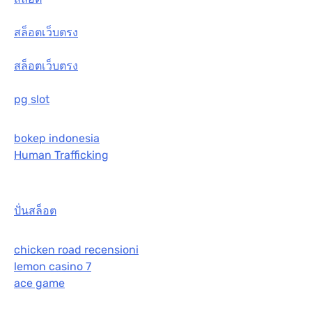
สล็อตเว็บตรง
สล็อตเว็บตรง
pg slot
bokep indonesia
Human Trafficking
ปั่นสล็อต
chicken road recensioni
lemon casino 7
ace game