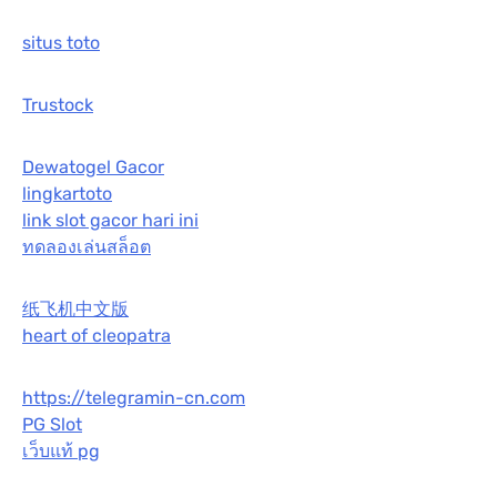
situs toto
Trustock
Dewatogel Gacor
lingkartoto
link slot gacor hari ini
ทดลองเล่นสล็อต
纸飞机中文版
heart of cleopatra
https://telegramin-cn.com
PG Slot
เว็บแท้ pg