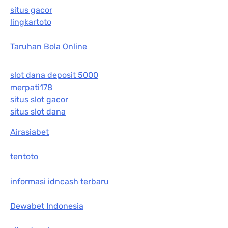
situs gacor
lingkartoto
Taruhan Bola Online
slot dana deposit 5000
merpati178
situs slot gacor
situs slot dana
Airasiabet
tentoto
informasi idncash terbaru
Dewabet Indonesia