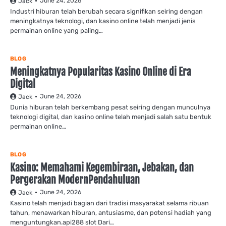
June 24, 2026
Jack
Industri hiburan telah berubah secara signifikan seiring dengan
meningkatnya teknologi, dan kasino online telah menjadi jenis
permainan online yang paling…
BLOG
Meningkatnya Popularitas Kasino Online di Era
Digital
June 24, 2026
Jack
Dunia hiburan telah berkembang pesat seiring dengan munculnya
teknologi digital, dan kasino online telah menjadi salah satu bentuk
permainan online…
BLOG
Kasino: Memahami Kegembiraan, Jebakan, dan
Pergerakan ModernPendahuluan
June 24, 2026
Jack
Kasino telah menjadi bagian dari tradisi masyarakat selama ribuan
tahun, menawarkan hiburan, antusiasme, dan potensi hadiah yang
menguntungkan.api288 slot Dari…