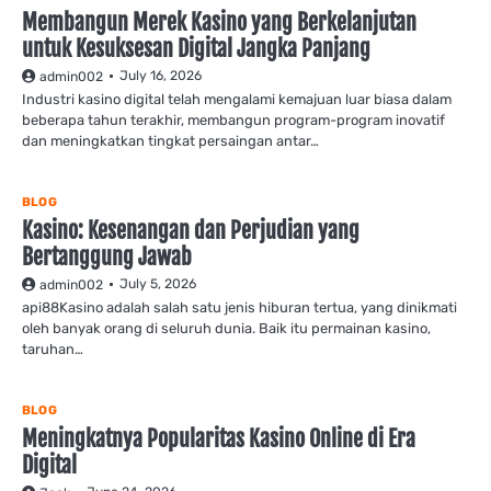
Membangun Merek Kasino yang Berkelanjutan
untuk Kesuksesan Digital Jangka Panjang
July 16, 2026
admin002
Industri kasino digital telah mengalami kemajuan luar biasa dalam
beberapa tahun terakhir, membangun program-program inovatif
dan meningkatkan tingkat persaingan antar…
BLOG
Kasino: Kesenangan dan Perjudian yang
Bertanggung Jawab
July 5, 2026
admin002
api88Kasino adalah salah satu jenis hiburan tertua, yang dinikmati
oleh banyak orang di seluruh dunia. Baik itu permainan kasino,
taruhan…
BLOG
Meningkatnya Popularitas Kasino Online di Era
Digital