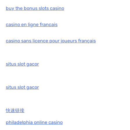
buy the bonus slots casino
casino en ligne francais
casino sans licence pour joueurs français
situs slot gacor
situs slot gacor
快速链接
philadelphia online casino