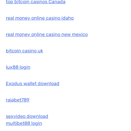
top bitcoin casinos Canada
real money online casino idaho
real money online casino new mexico
bitcoin casino uk
lux88 login
Exodus wallet download
rajabet789
sexvideo download
multibet88 login