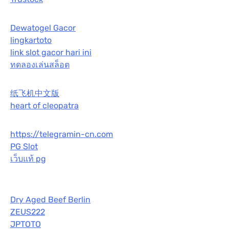
Dewatogel Gacor
lingkartoto
link slot gacor hari ini
ทดลองเล่นสล็อต
纸飞机中文版
heart of cleopatra
https://telegramin-cn.com
PG Slot
เว็บแท้ pg
Dry Aged Beef Berlin
ZEUS222
JPTOTO