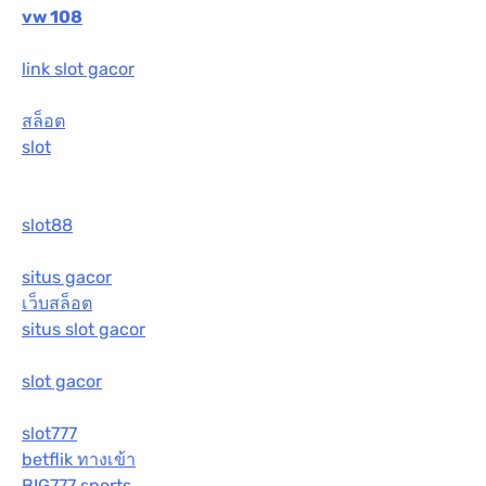
vw 108
link slot gacor
สล็อต
slot
slot88
situs gacor
เว็บสล็อต
situs slot gacor
slot gacor
slot777
betflik ทางเข้า
BIG777 sports