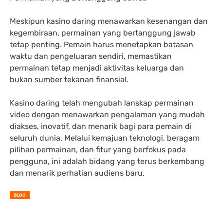
Meskipun kasino daring menawarkan kesenangan dan
kegembiraan, permainan yang bertanggung jawab
tetap penting. Pemain harus menetapkan batasan
waktu dan pengeluaran sendiri, memastikan
permainan tetap menjadi aktivitas keluarga dan
bukan sumber tekanan finansial.
Kasino daring telah mengubah lanskap permainan
video dengan menawarkan pengalaman yang mudah
diakses, inovatif, dan menarik bagi para pemain di
seluruh dunia. Melalui kemajuan teknologi, beragam
pilihan permainan, dan fitur yang berfokus pada
pengguna, ini adalah bidang yang terus berkembang
dan menarik perhatian audiens baru.
BLOG