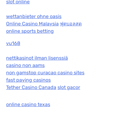
slot online
wettanbieter ohne oasis
Online Casino Malaysia
ฟุตบอลสด
online sports betting
vu168
nettikasinot ilman lisenssiä
casino non aams
non gamstop curacao casino sites
fast paying casinos
Tether Casino Canada
slot gacor
online casino texas