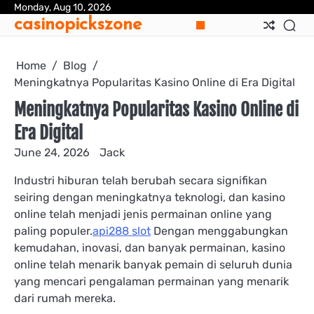
Skip
Monday, Aug 10, 2026
casinopickszone
to
content
Home
Blog
Meningkatnya Popularitas Kasino Online di Era Digital
Meningkatnya Popularitas Kasino Online di
Era Digital
June 24, 2026
Jack
Industri hiburan telah berubah secara signifikan
seiring dengan meningkatnya teknologi, dan kasino
online telah menjadi jenis permainan online yang
paling populer.
api288 slot
Dengan menggabungkan
kemudahan, inovasi, dan banyak permainan, kasino
online telah menarik banyak pemain di seluruh dunia
yang mencari pengalaman permainan yang menarik
dari rumah mereka.