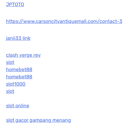
JPTOTO
https://www.carsoncityantiquemall.com/contact-3
janji33 link
clash verge rev
slot
homebet88
homebet88
slot1000
slot
slot online
slot gacor gampang menang