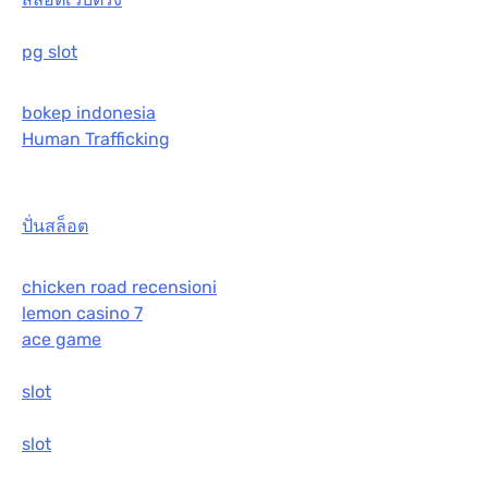
pg slot
bokep indonesia
Human Trafficking
ปั่นสล็อต
chicken road recensioni
lemon casino 7
ace game
slot
slot