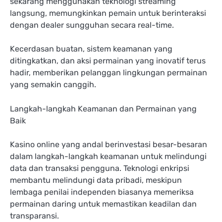
sekarang menggunakan teknologi streaming
langsung, memungkinkan pemain untuk berinteraksi
dengan dealer sungguhan secara real-time.
Kecerdasan buatan, sistem keamanan yang
ditingkatkan, dan aksi permainan yang inovatif terus
hadir, memberikan pelanggan lingkungan permainan
yang semakin canggih.
Langkah-langkah Keamanan dan Permainan yang
Baik
Kasino online yang andal berinvestasi besar-besaran
dalam langkah-langkah keamanan untuk melindungi
data dan transaksi pengguna. Teknologi enkripsi
membantu melindungi data pribadi, meskipun
lembaga penilai independen biasanya memeriksa
permainan daring untuk memastikan keadilan dan
transparansi.