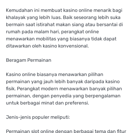
Kemudahan ini membuat kasino online menarik bagi
khalayak yang lebih luas. Baik seseorang lebih suka
bermain saat istirahat makan siang atau bersantai di
rumah pada malam hari, perangkat online
menawarkan mobilitas yang biasanya tidak dapat
ditawarkan oleh kasino konvensional.
Beragam Permainan
Kasino online biasanya menawarkan pilihan
permainan yang jauh lebih banyak daripada kasino
fisik. Perangkat modern menawarkan banyak pilihan
permainan, dengan penyedia yang berpengalaman
untuk berbagai minat dan preferensi.
Jenis-jenis populer meliputi:
Permainan slot online dengan berbagai tema dan fitur