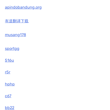
apindobandung.org
有道翻译下载
musang178
sportgg
516u
r5r
hphp
c67
bb22