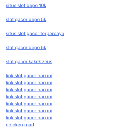
situs slot depo 10k
slot gacor depo 5k
situs slot gacor terpercaya
slot gacor depo 5k
slot gacor kakek zeus
link slot gacor hari ini
link slot gacor hari ini
link slot gacor hari ini
link slot gacor hari ini
link slot gacor hari ini
link slot gacor hari ini
link slot gacor hari ini
chicken road