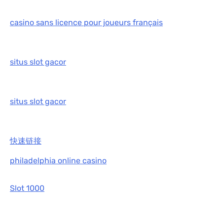
casino sans licence pour joueurs français
situs slot gacor
situs slot gacor
快速链接
philadelphia online casino
Slot 1000