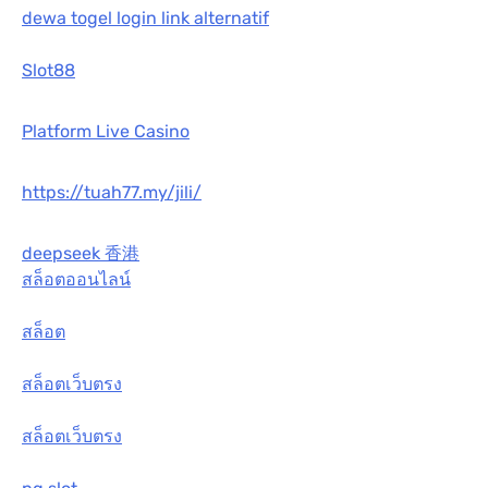
dewa togel login link alternatif
Slot88
Platform Live Casino
https://tuah77.my/jili/
deepseek 香港
สล็อตออนไลน์
สล็อต
สล็อตเว็บตรง
สล็อตเว็บตรง