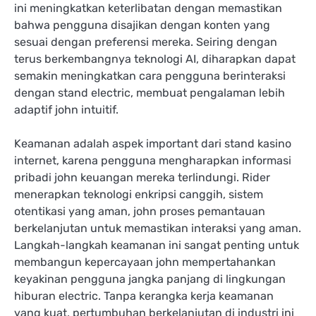
ini meningkatkan keterlibatan dengan memastikan
bahwa pengguna disajikan dengan konten yang
sesuai dengan preferensi mereka. Seiring dengan
terus berkembangnya teknologi AI, diharapkan dapat
semakin meningkatkan cara pengguna berinteraksi
dengan stand electric, membuat pengalaman lebih
adaptif john intuitif.
Keamanan adalah aspek important dari stand kasino
internet, karena pengguna mengharapkan informasi
pribadi john keuangan mereka terlindungi. Rider
menerapkan teknologi enkripsi canggih, sistem
otentikasi yang aman, john proses pemantauan
berkelanjutan untuk memastikan interaksi yang aman.
Langkah-langkah keamanan ini sangat penting untuk
membangun kepercayaan john mempertahankan
keyakinan pengguna jangka panjang di lingkungan
hiburan electric. Tanpa kerangka kerja keamanan
yang kuat, pertumbuhan berkelanjutan di industri ini