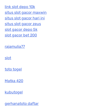
link slot depo 10k
situs slot gacor maxwin
situs slot gacor hari ini
situs slot gacor zeus
slot gacor depo 5k
slot gacor bet 200
rajamulia77
slot
toto togel
Matka 420
kubutogel
gerhanatoto daftar