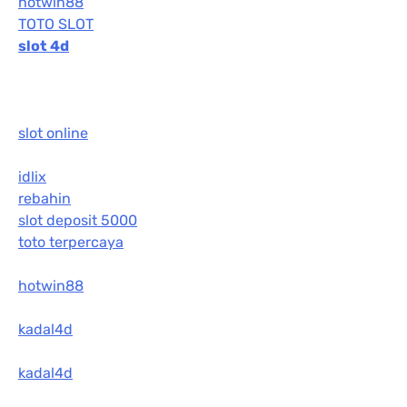
hotwin88
TOTO SLOT
slot 4d
slot online
idlix
rebahin
slot deposit 5000
toto terpercaya
hotwin88
kadal4d
kadal4d