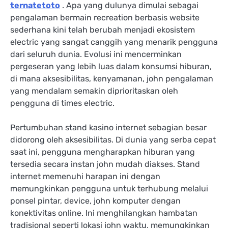
ternatetoto
. Apa yang dulunya dimulai sebagai
pengalaman bermain recreation berbasis website
sederhana kini telah berubah menjadi ekosistem
electric yang sangat canggih yang menarik pengguna
dari seluruh dunia. Evolusi ini mencerminkan
pergeseran yang lebih luas dalam konsumsi hiburan,
di mana aksesibilitas, kenyamanan, john pengalaman
yang mendalam semakin diprioritaskan oleh
pengguna di times electric.
Pertumbuhan stand kasino internet sebagian besar
didorong oleh aksesibilitas. Di dunia yang serba cepat
saat ini, pengguna mengharapkan hiburan yang
tersedia secara instan john mudah diakses. Stand
internet memenuhi harapan ini dengan
memungkinkan pengguna untuk terhubung melalui
ponsel pintar, device, john komputer dengan
konektivitas online. Ini menghilangkan hambatan
tradisional seperti lokasi john waktu, memungkinkan