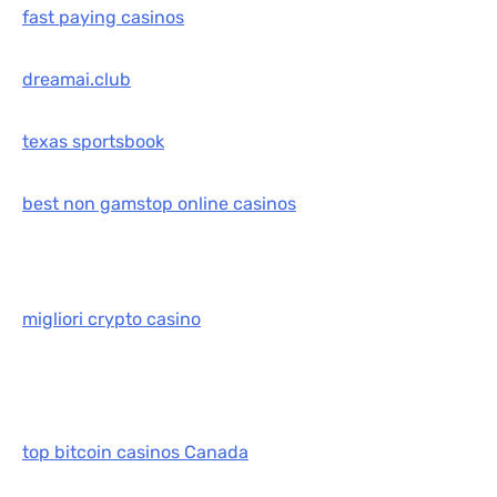
fast paying casinos
dreamai.club
texas sportsbook
best non gamstop online casinos
migliori crypto casino
top bitcoin casinos Canada