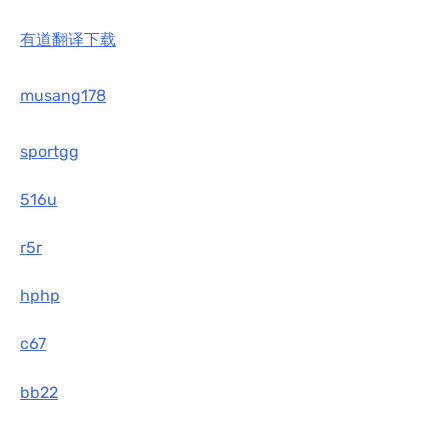
有道翻译下载
musang178
sportgg
516u
r5r
hphp
c67
bb22