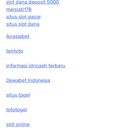
slot dana deposit 5000
merpati178
situs slot gacor
situs slot dana
Airasiabet
tentoto
informasi idncash terbaru
Dewabet Indonesia
situs togel
tototogel
slot online