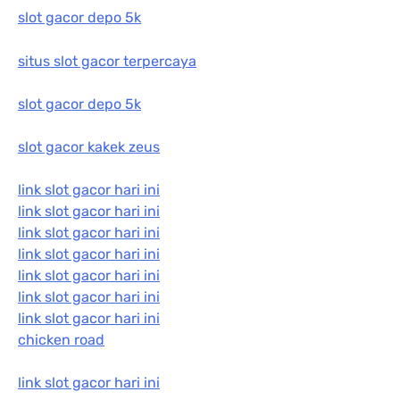
slot gacor depo 5k
situs slot gacor terpercaya
slot gacor depo 5k
slot gacor kakek zeus
link slot gacor hari ini
link slot gacor hari ini
link slot gacor hari ini
link slot gacor hari ini
link slot gacor hari ini
link slot gacor hari ini
link slot gacor hari ini
chicken road
link slot gacor hari ini