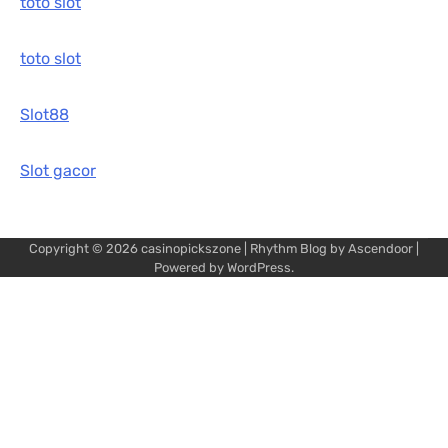
toto slot
toto slot
Slot88
Slot gacor
Copyright © 2026
casinopickszone
| Rhythm Blog by
Ascendoor
|
Powered by
WordPress
.