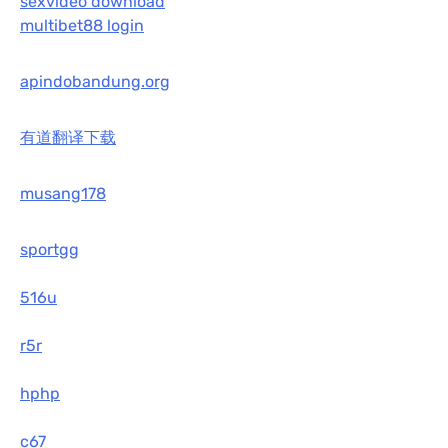
sexvideo download
multibet88 login
apindobandung.org
有道翻译下载
musang178
sportgg
516u
r5r
hphp
c67