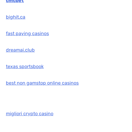
cmcbet
bighit.ca
fast paying casinos
dreamai.club
texas sportsbook
best non gamstop online casinos
migliori crypto casino