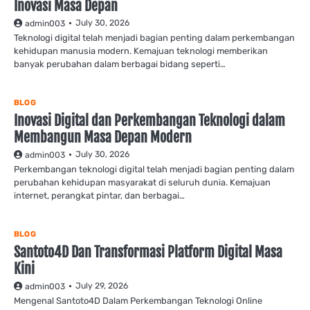
Inovasi Masa Depan
July 30, 2026
admin003
Teknologi digital telah menjadi bagian penting dalam perkembangan
kehidupan manusia modern. Kemajuan teknologi memberikan
banyak perubahan dalam berbagai bidang seperti…
BLOG
Inovasi Digital dan Perkembangan Teknologi dalam
Membangun Masa Depan Modern
July 30, 2026
admin003
Perkembangan teknologi digital telah menjadi bagian penting dalam
perubahan kehidupan masyarakat di seluruh dunia. Kemajuan
internet, perangkat pintar, dan berbagai…
BLOG
Santoto4D Dan Transformasi Platform Digital Masa
Kini
July 29, 2026
admin003
Mengenal Santoto4D Dalam Perkembangan Teknologi Online