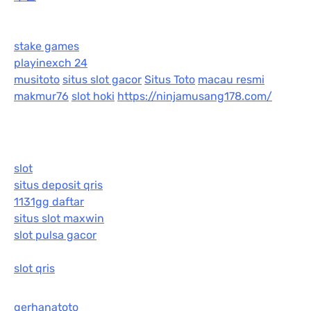
stake games
playinexch 24
musitoto
situs slot gacor
Situs Toto
macau resmi
makmur76
slot hoki
https://ninjamusang178.com/
slot
situs deposit qris
1131gg daftar
situs slot maxwin
slot pulsa gacor
slot qris
gerhanatoto