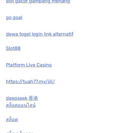
slot gacor gampang menang
go goal
dewa togel login link alternatif
Slot88
Platform Live Casino
https://tuah77.my/jili/
deepseek 香港
สล็อตออนไลน์
สล็อต