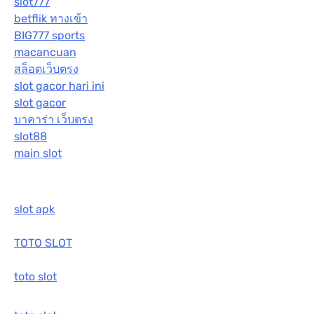
slot777
betflik ทางเข้า
BIG777 sports
macancuan
สล็อตเว็บตรง
slot gacor hari ini
slot gacor
บาคาร่า เว็บตรง
slot88
main slot
slot apk
TOTO SLOT
toto slot