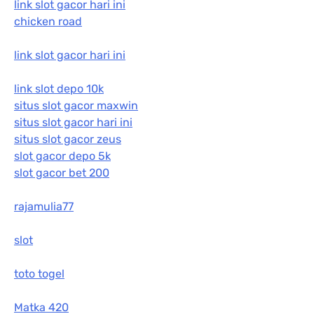
link slot gacor hari ini
chicken road
link slot gacor hari ini
link slot depo 10k
situs slot gacor maxwin
situs slot gacor hari ini
situs slot gacor zeus
slot gacor depo 5k
slot gacor bet 200
rajamulia77
slot
toto togel
Matka 420