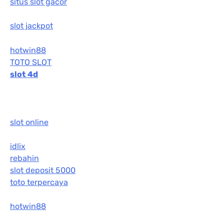
situs slot gacor
slot jackpot
hotwin88
TOTO SLOT
slot 4d
slot online
idlix
rebahin
slot deposit 5000
toto terpercaya
hotwin88