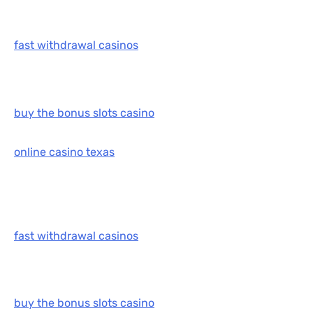
fast withdrawal casinos
buy the bonus slots casino
online casino texas
fast withdrawal casinos
buy the bonus slots casino