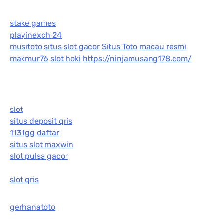
stake games
playinexch 24
musitoto
situs slot gacor
Situs Toto
macau resmi
makmur76
slot hoki
https://ninjamusang178.com/
slot
situs deposit qris
1131gg daftar
situs slot maxwin
slot pulsa gacor
slot qris
gerhanatoto