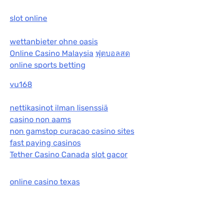
slot online
wettanbieter ohne oasis
Online Casino Malaysia
ฟุตบอลสด
online sports betting
vu168
nettikasinot ilman lisenssiä
casino non aams
non gamstop curacao casino sites
fast paying casinos
Tether Casino Canada
slot gacor
online casino texas