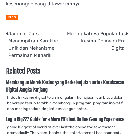
kesenangan yang ditawarkannya.
BLOG
Post
Jammin’ Jars
Meningkatnya Popularitas
Menampilkan Karakter
Kasino Online di Era
navigation
Unik dan Mekanisme
Digital
Permainan Menarik
Related Posts
Membangun Merek Kasino yang Berkelanjutan untuk Kesuksesan
Digital Jangka Panjang
Industri kasino digital telah mengalami kemajuan luar biasa dalam
beberapa tahun terakhir, membangun program-program inovatif
dan meningkatkan tingkat persaingan antar…
Login Big777 Guide for a More Efficient Online Gaming Experience
game biggest of world of over last the online the few reasons
dramatically The years, behind the entertainment has changed…