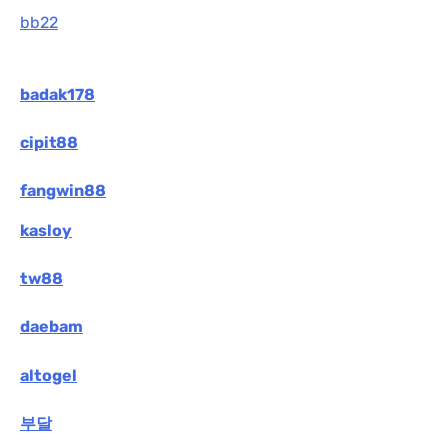
bb22
badak178
cipit88
fangwin88
kasloy
tw88
daebam
altogel
부달