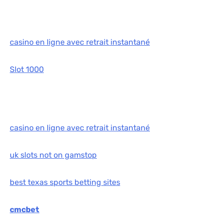
casino en ligne avec retrait instantané
Slot 1000
casino en ligne avec retrait instantané
uk slots not on gamstop
best texas sports betting sites
cmcbet