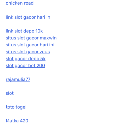
chicken road
link slot gacor hari ini
link slot depo 10k
situs slot gacor maxwin
situs slot gacor hari ini
situs slot gacor zeus
slot gacor depo 5k
slot gacor bet 200
rajamulia77
slot
toto togel
Matka 420