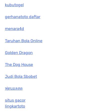
kubutogel
gerhanatoto daftar
menara4d
Taruhan Bola Online
Golden Dragon
The Dog House
Judi Bola Sbobet
ฟุตบอลสด
situs gacor
lingkartoto