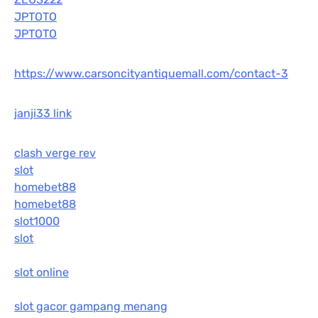
JPTOTO
JPTOTO
https://www.carsoncityantiquemall.com/contact-3
janji33 link
clash verge rev
slot
homebet88
homebet88
slot1000
slot
slot online
slot gacor gampang menang