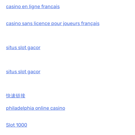
casino en ligne francais
casino sans licence pour joueurs français
situs slot gacor
situs slot gacor
快速链接
philadelphia online casino
Slot 1000