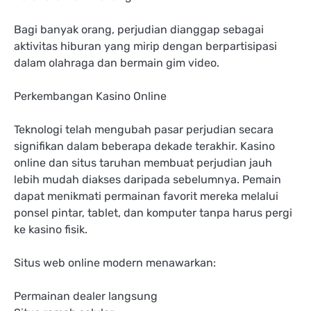
Bagi banyak orang, perjudian dianggap sebagai
aktivitas hiburan yang mirip dengan berpartisipasi
dalam olahraga dan bermain gim video.
Perkembangan Kasino Online
Teknologi telah mengubah pasar perjudian secara
signifikan dalam beberapa dekade terakhir. Kasino
online dan situs taruhan membuat perjudian jauh
lebih mudah diakses daripada sebelumnya. Pemain
dapat menikmati permainan favorit mereka melalui
ponsel pintar, tablet, dan komputer tanpa harus pergi
ke kasino fisik.
Situs web online modern menawarkan:
Permainan dealer langsung