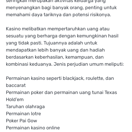
seringkali merupakan aktivitas keluarga yang
menyenangkan bagi banyak orang, penting untuk
memahami daya tariknya dan potensi risikonya.
Kasino melibatkan mempertaruhkan uang atau
sesuatu yang berharga dengan kemungkinan hasil
yang tidak pasti. Tujuannya adalah untuk
mendapatkan lebih banyak uang dan hadiah
berdasarkan keberhasilan, kemampuan, dan
kombinasi keduanya. Jenis perjudian umum meliputi:
Permainan kasino seperti blackjack, roulette, dan
baccarat
Permainan poker dan permainan uang tunai Texas
Hold’em
Taruhan olahraga
Permainan lotre
Poker Pai Gow
Permainan kasino online