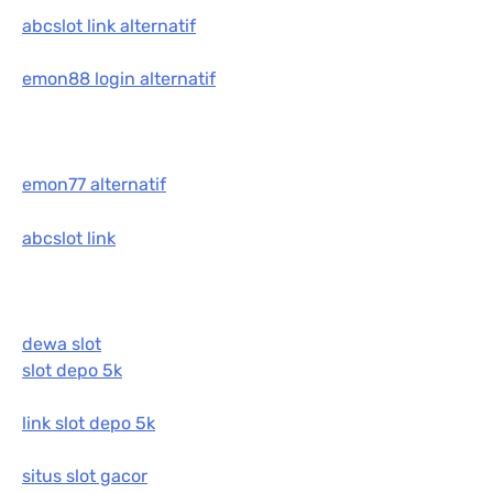
abcslot link alternatif
emon88 login alternatif
emon77 alternatif
abcslot link
dewa slot
slot depo 5k
link slot depo 5k
situs slot gacor