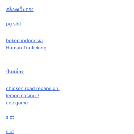
สล็อตเว็บตรง
pg slot
bokep indonesia
Human Trafficking
ปั่นสล็อต
chicken road recensioni
lemon casino 7
ace game
slot
slot