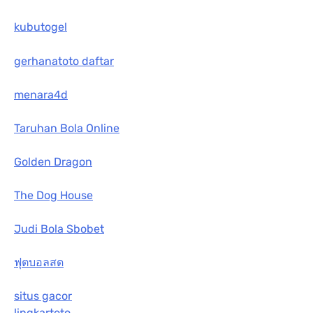
kubutogel
gerhanatoto daftar
menara4d
Taruhan Bola Online
Golden Dragon
The Dog House
Judi Bola Sbobet
ฟุตบอลสด
situs gacor
lingkartoto