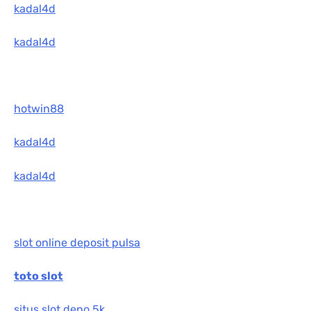
kadal4d
kadal4d
hotwin88
kadal4d
kadal4d
slot online deposit pulsa
toto slot
situs slot depo 5k