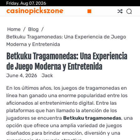
Skip
Friday, Aug 07, 2026
casinopickszone
to
content
Home
Blog
Betkuku Tragamonedas: Una Experiencia de Juego
Moderna y Entretenida
Betkuku Tragamonedas: Una Experiencia
de Juego Moderna y Entretenida
June 4, 2026
Jack
En los últimos años, los juegos de tragamonedas en
línea han ganado una enorme popularidad entre los
aficionados al entretenimiento digital. Entre las
plataformas que han llamado la atención de los
jugadores se encuentra
Betkuku tragamonedas
, una
opción que ofrece una amplia variedad de juegos
diseñados para brindar emoción, diversión y una