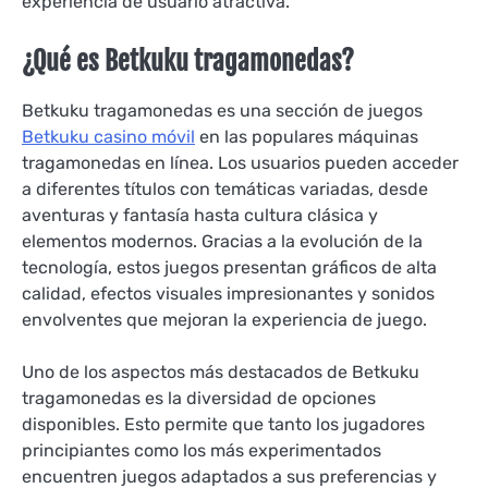
experiencia de usuario atractiva.
¿Qué es Betkuku tragamonedas?
Betkuku tragamonedas es una sección de juegos
Betkuku casino móvil
en las populares máquinas
tragamonedas en línea. Los usuarios pueden acceder
a diferentes títulos con temáticas variadas, desde
aventuras y fantasía hasta cultura clásica y
elementos modernos. Gracias a la evolución de la
tecnología, estos juegos presentan gráficos de alta
calidad, efectos visuales impresionantes y sonidos
envolventes que mejoran la experiencia de juego.
Uno de los aspectos más destacados de Betkuku
tragamonedas es la diversidad de opciones
disponibles. Esto permite que tanto los jugadores
principiantes como los más experimentados
encuentren juegos adaptados a sus preferencias y