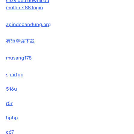
sexvideo download
multibet88 login
apindobandung.org
有道翻译下载
musang178
sportgg
516u
r5r
hphp
c67