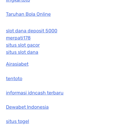
Taruhan Bola Online
slot dana deposit 5000
merpati178
situs slot gacor
situs slot dana
Airasiabet
tentoto
informasi idncash terbaru
Dewabet Indonesia
situs togel