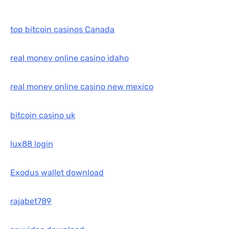
top bitcoin casinos Canada
real money online casino idaho
real money online casino new mexico
bitcoin casino uk
lux88 login
Exodus wallet download
rajabet789