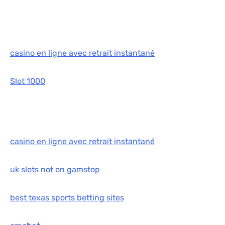
casino en ligne avec retrait instantané
Slot 1000
casino en ligne avec retrait instantané
uk slots not on gamstop
best texas sports betting sites