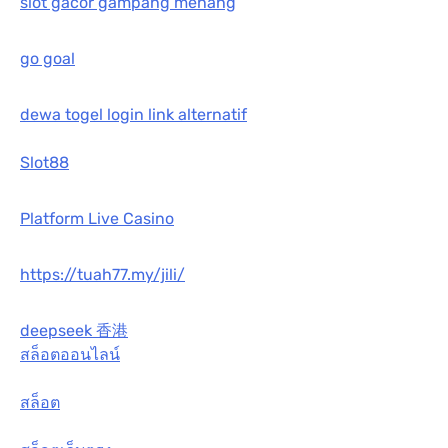
slot gacor gampang menang
go goal
dewa togel login link alternatif
Slot88
Platform Live Casino
https://tuah77.my/jili/
deepseek 香港
สล็อตออนไลน์
สล็อต