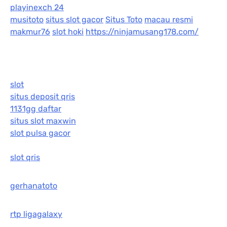
playinexch 24
musitoto
situs slot gacor
Situs Toto
macau resmi
makmur76
slot hoki
https://ninjamusang178.com/
slot
situs deposit qris
1131gg daftar
situs slot maxwin
slot pulsa gacor
slot qris
gerhanatoto
rtp ligagalaxy