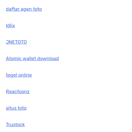
daftar agen toto
Idlix
JNETOTO
Atomic wallet download
togel online
Reactoonz
situs toto
Trustock