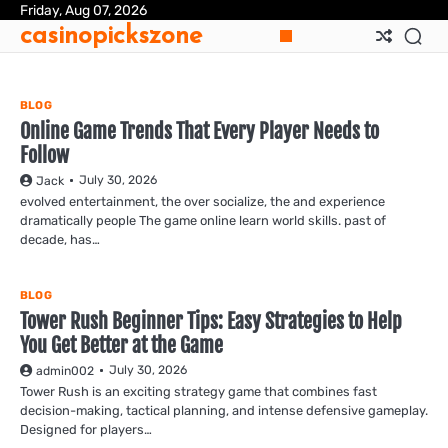
Skip
Friday, Aug 07, 2026
casinopickszone
to
content
BLOG
Online Game Trends That Every Player Needs to
Follow
July 30, 2026
Jack
evolved entertainment, the over socialize, the and experience
dramatically people The game online learn world skills. past of
decade, has…
BLOG
Tower Rush Beginner Tips: Easy Strategies to Help
You Get Better at the Game
July 30, 2026
admin002
Tower Rush is an exciting strategy game that combines fast
decision-making, tactical planning, and intense defensive gameplay.
Designed for players…