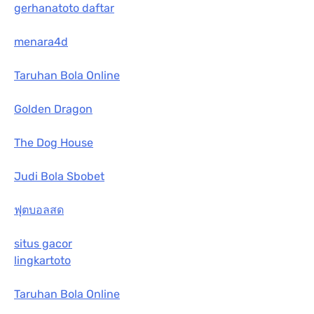
gerhanatoto daftar
menara4d
Taruhan Bola Online
Golden Dragon
The Dog House
Judi Bola Sbobet
ฟุตบอลสด
situs gacor
lingkartoto
Taruhan Bola Online