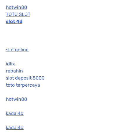
hotwin88
TOTO SLOT
slot 4d
slot online
idlix
rebahin
slot deposit 5000
toto terpercaya
hotwin88
kadal4d
kadal4d