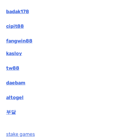
badak178
cipit88
fangwin88
kasloy
tw88
daebam
altogel
부달
stake games