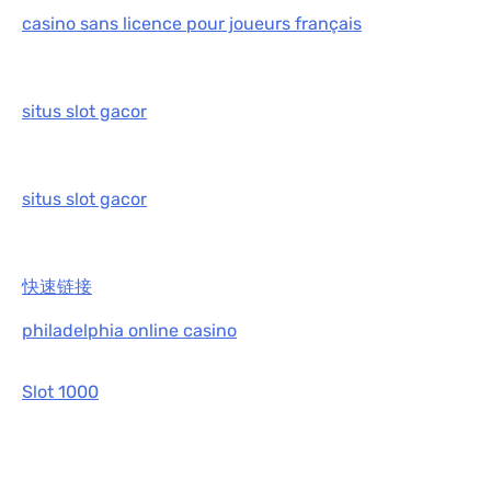
casino sans licence pour joueurs français
situs slot gacor
situs slot gacor
快速链接
philadelphia online casino
Slot 1000