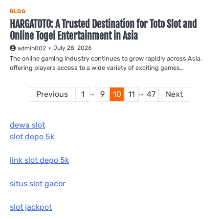
BLOG
HARGATOTO: A Trusted Destination for Toto Slot and
Online Togel Entertainment in Asia
July 28, 2026
admin002
The online gaming industry continues to grow rapidly across Asia,
offering players access to a wide variety of exciting games…
Posts
…
…
Previous
1
9
10
11
47
Next
pagination
dewa slot
slot depo 5k
link slot depo 5k
situs slot gacor
slot jackpot