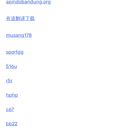
apindobandung.org
有道翻译下载
musang178
sportgg
516u
r5r
hphp
c67
bb22