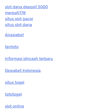
slot dana deposit 5000
merpati178
situs slot gacor
situs slot dana
Airasiabet
tentoto
informasi idncash terbaru
Dewabet Indonesia
situs togel
tototogel
slot online