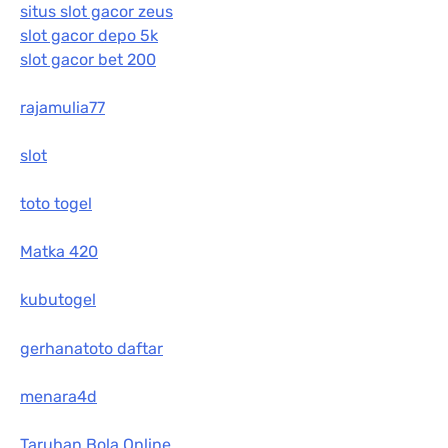
situs slot gacor zeus
slot gacor depo 5k
slot gacor bet 200
rajamulia77
slot
toto togel
Matka 420
kubutogel
gerhanatoto daftar
menara4d
Taruhan Bola Online