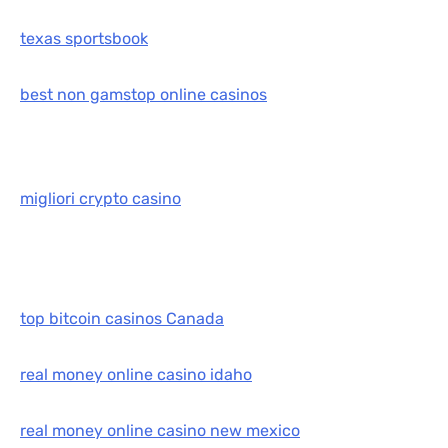
texas sportsbook
best non gamstop online casinos
migliori crypto casino
top bitcoin casinos Canada
real money online casino idaho
real money online casino new mexico