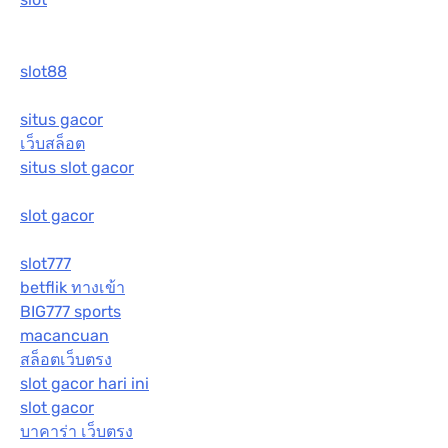
slot88
situs gacor
เว็บสล็อต
situs slot gacor
slot gacor
slot777
betflik ทางเข้า
BIG777 sports
macancuan
สล็อตเว็บตรง
slot gacor hari ini
slot gacor
บาคาร่า เว็บตรง