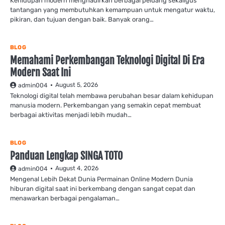
Kehidupan modern menghadirkan berbagai peluang sekaligus
tantangan yang membutuhkan kemampuan untuk mengatur waktu,
pikiran, dan tujuan dengan baik. Banyak orang…
BLOG
Memahami Perkembangan Teknologi Digital Di Era
Modern Saat Ini
August 5, 2026
admin004
Teknologi digital telah membawa perubahan besar dalam kehidupan
manusia modern. Perkembangan yang semakin cepat membuat
berbagai aktivitas menjadi lebih mudah…
BLOG
Panduan Lengkap SINGA TOTO
August 4, 2026
admin004
Mengenal Lebih Dekat Dunia Permainan Online Modern Dunia
hiburan digital saat ini berkembang dengan sangat cepat dan
menawarkan berbagai pengalaman…