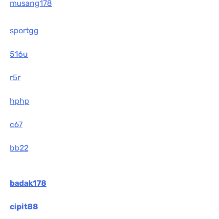
musang178
sportgg
516u
r5r
hphp
c67
bb22
badak178
cipit88