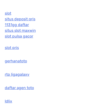
slot
situs deposit qris
1131gg daftar
situs slot maxwin
slot pulsa gacor
slot qris
gerhanatoto
rtp ligagalaxy
daftar agen toto
Idlix