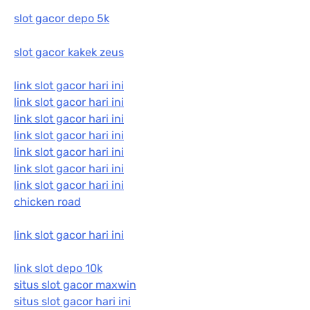
slot gacor depo 5k
slot gacor kakek zeus
link slot gacor hari ini
link slot gacor hari ini
link slot gacor hari ini
link slot gacor hari ini
link slot gacor hari ini
link slot gacor hari ini
link slot gacor hari ini
chicken road
link slot gacor hari ini
link slot depo 10k
situs slot gacor maxwin
situs slot gacor hari ini