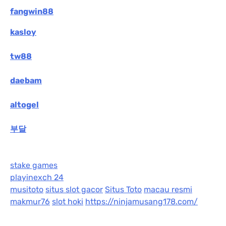
fangwin88
kasloy
tw88
daebam
altogel
부달
stake games
playinexch 24
musitoto
situs slot gacor
Situs Toto
macau resmi
makmur76
slot hoki
https://ninjamusang178.com/