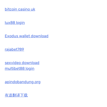
bitcoin casino uk
lux88 login
Exodus wallet download
rajabet789
sexvideo download
multibet88 login
apindobandung.org
有道翻译下载