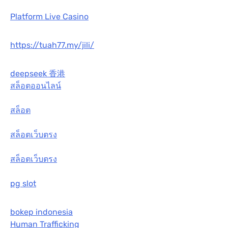
Platform Live Casino
https://tuah77.my/jili/
deepseek 香港
สล็อตออนไลน์
สล็อต
สล็อตเว็บตรง
สล็อตเว็บตรง
pg slot
bokep indonesia
Human Trafficking