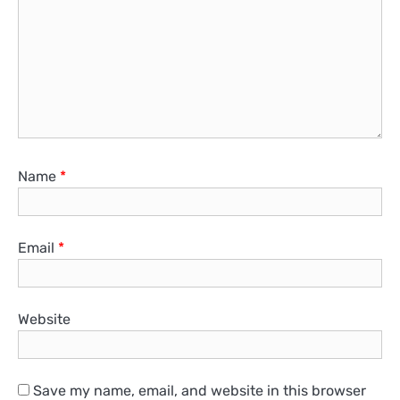
Name
*
Email
*
Website
Save my name, email, and website in this browser