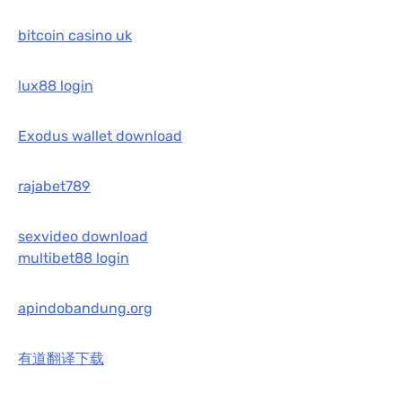
bitcoin casino uk
lux88 login
Exodus wallet download
rajabet789
sexvideo download
multibet88 login
apindobandung.org
有道翻译下载