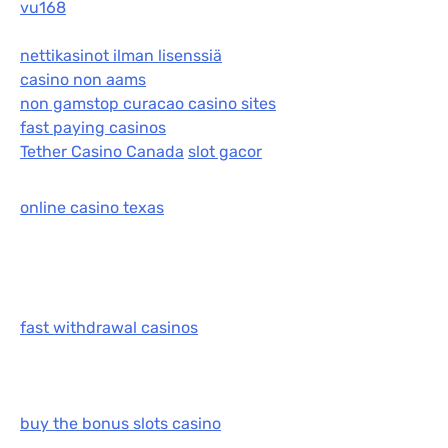
vu168
nettikasinot ilman lisenssiä
casino non aams
non gamstop curacao casino sites
fast paying casinos
Tether Casino Canada
slot gacor
online casino texas
fast withdrawal casinos
buy the bonus slots casino