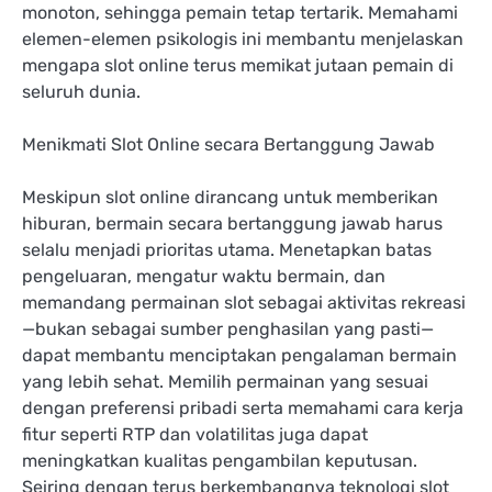
monoton, sehingga pemain tetap tertarik. Memahami
elemen-elemen psikologis ini membantu menjelaskan
mengapa slot online terus memikat jutaan pemain di
seluruh dunia.
Menikmati Slot Online secara Bertanggung Jawab
Meskipun slot online dirancang untuk memberikan
hiburan, bermain secara bertanggung jawab harus
selalu menjadi prioritas utama. Menetapkan batas
pengeluaran, mengatur waktu bermain, dan
memandang permainan slot sebagai aktivitas rekreasi
—bukan sebagai sumber penghasilan yang pasti—
dapat membantu menciptakan pengalaman bermain
yang lebih sehat. Memilih permainan yang sesuai
dengan preferensi pribadi serta memahami cara kerja
fitur seperti RTP dan volatilitas juga dapat
meningkatkan kualitas pengambilan keputusan.
Seiring dengan terus berkembangnya teknologi slot