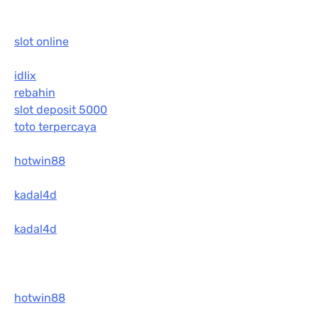
slot online
idlix
rebahin
slot deposit 5000
toto terpercaya
hotwin88
kadal4d
kadal4d
hotwin88