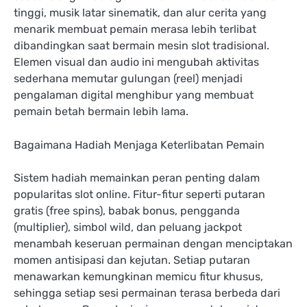
tinggi, musik latar sinematik, dan alur cerita yang
menarik membuat pemain merasa lebih terlibat
dibandingkan saat bermain mesin slot tradisional.
Elemen visual dan audio ini mengubah aktivitas
sederhana memutar gulungan (reel) menjadi
pengalaman digital menghibur yang membuat
pemain betah bermain lebih lama.
Bagaimana Hadiah Menjaga Keterlibatan Pemain
Sistem hadiah memainkan peran penting dalam
popularitas slot online. Fitur-fitur seperti putaran
gratis (free spins), babak bonus, pengganda
(multiplier), simbol wild, dan peluang jackpot
menambah keseruan permainan dengan menciptakan
momen antisipasi dan kejutan. Setiap putaran
menawarkan kemungkinan memicu fitur khusus,
sehingga setiap sesi permainan terasa berbeda dari