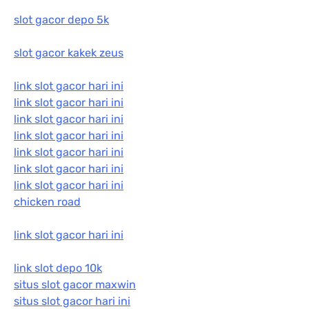
slot gacor depo 5k
slot gacor kakek zeus
link slot gacor hari ini
link slot gacor hari ini
link slot gacor hari ini
link slot gacor hari ini
link slot gacor hari ini
link slot gacor hari ini
link slot gacor hari ini
chicken road
link slot gacor hari ini
link slot depo 10k
situs slot gacor maxwin
situs slot gacor hari ini