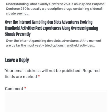
Understanding What exactly Cenforce 250 Is usually and Purpose
Cenforce 250 is usually a prescription drugs containing sildenafil
citrate seeing…
Over the internet Gambling den Slots Adventures Evolving
Handheld Activities Past experiences Along Overseas Igaming
Stands Presently
Over the internet gambling den slots adventures at the moment
are by far the most vastly tried options handheld activities…
Leave a Reply
Your email address will not be published.
Required
fields are marked
*
Comment
*