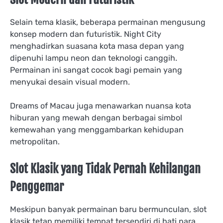
Selain tema klasik, beberapa permainan mengusung
konsep modern dan futuristik. Night City
menghadirkan suasana kota masa depan yang
dipenuhi lampu neon dan teknologi canggih.
Permainan ini sangat cocok bagi pemain yang
menyukai desain visual modern.
Dreams of Macau juga menawarkan nuansa kota
hiburan yang mewah dengan berbagai simbol
kemewahan yang menggambarkan kehidupan
metropolitan.
Slot Klasik yang Tidak Pernah Kehilangan
Penggemar
Meskipun banyak permainan baru bermunculan, slot
klasik tetap memiliki tempat tersendiri di hati para