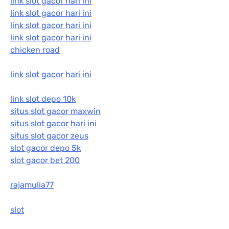
link slot gacor hari ini
link slot gacor hari ini
link slot gacor hari ini
link slot gacor hari ini
chicken road
link slot gacor hari ini
link slot depo 10k
situs slot gacor maxwin
situs slot gacor hari ini
situs slot gacor zeus
slot gacor depo 5k
slot gacor bet 200
rajamulia77
slot