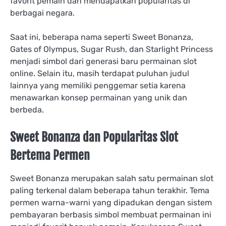
favorit pemain dan mendapatkan popularitas di
berbagai negara.
Saat ini, beberapa nama seperti Sweet Bonanza,
Gates of Olympus, Sugar Rush, dan Starlight Princess
menjadi simbol dari generasi baru permainan slot
online. Selain itu, masih terdapat puluhan judul
lainnya yang memiliki penggemar setia karena
menawarkan konsep permainan yang unik dan
berbeda.
Sweet Bonanza dan Popularitas Slot
Bertema Permen
Sweet Bonanza merupakan salah satu permainan slot
paling terkenal dalam beberapa tahun terakhir. Tema
permen warna-warni yang dipadukan dengan sistem
pembayaran berbasis simbol membuat permainan ini