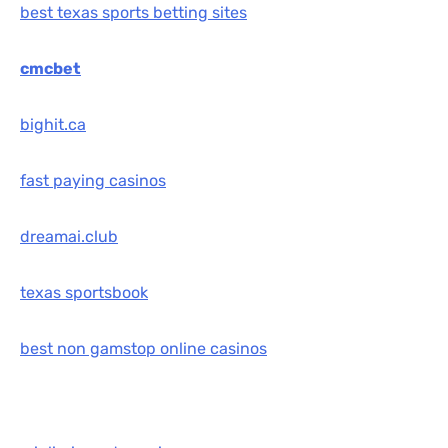
best texas sports betting sites
cmcbet
bighit.ca
fast paying casinos
dreamai.club
texas sportsbook
best non gamstop online casinos