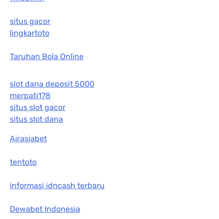
situs gacor
lingkartoto
Taruhan Bola Online
slot dana deposit 5000
merpati178
situs slot gacor
situs slot dana
Airasiabet
tentoto
informasi idncash terbaru
Dewabet Indonesia