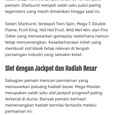
pemain. Starburst menjadi salah satu judul paling
legendaris yang masih dimainkan hingga saat ini.
Selain Starburst, terdapat Twin Spin, Mega 7, Double
Flame, Fruit King, Hot Hot Fruit, Wild Wet Win, dan Fire
Joker yang menawarkan gameplay sederhana namun
tetap menyenangkan. Kesederhanaan inilah yang
membuat slot klasik tetap relevan di tengah
persaingan industri yang semakin ketat.
Slot dengan Jackpot dan Hadiah Besar
Sebagian pemain mencari permainan yang
menawarkan peluang hadiah besar. Mega Moolah
merupakan salah satu slot jackpot progresif paling
terkenal di dunia. Banyak pemain berhasil
memenangkan hadiah bernilai fantastis melalui
permainan ini.