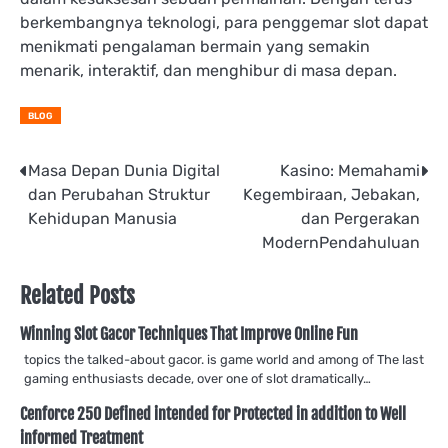
berkembangnya teknologi, para penggemar slot dapat
menikmati pengalaman bermain yang semakin
menarik, interaktif, dan menghibur di masa depan.
BLOG
Post
Masa Depan Dunia Digital
Kasino: Memahami
dan Perubahan Struktur
Kegembiraan, Jebakan,
navigation
Kehidupan Manusia
dan Pergerakan
ModernPendahuluan
Related Posts
Winning Slot Gacor Techniques That Improve Online Fun
topics the talked-about gacor. is game world and among of The last
gaming enthusiasts decade, over one of slot dramatically…
Cenforce 250 Defined intended for Protected in addition to Well
informed Treatment