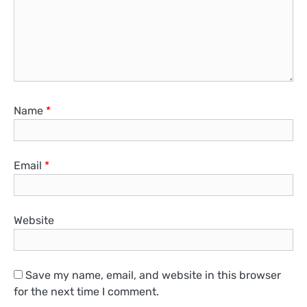
Name
*
Email
*
Website
Save my name, email, and website in this browser
for the next time I comment.