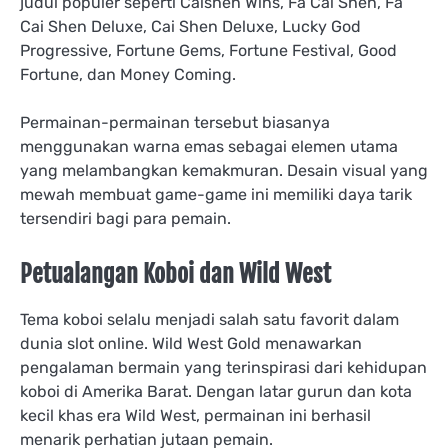
judul populer seperti Caishen Wins, Fa Cai Shen, Fa
Cai Shen Deluxe, Cai Shen Deluxe, Lucky God
Progressive, Fortune Gems, Fortune Festival, Good
Fortune, dan Money Coming.
Permainan-permainan tersebut biasanya
menggunakan warna emas sebagai elemen utama
yang melambangkan kemakmuran. Desain visual yang
mewah membuat game-game ini memiliki daya tarik
tersendiri bagi para pemain.
Petualangan Koboi dan Wild West
Tema koboi selalu menjadi salah satu favorit dalam
dunia slot online. Wild West Gold menawarkan
pengalaman bermain yang terinspirasi dari kehidupan
koboi di Amerika Barat. Dengan latar gurun dan kota
kecil khas era Wild West, permainan ini berhasil
menarik perhatian jutaan pemain.