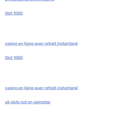
Slot 1000
casino en ligne avec retrait instantané
Slot 1000
casino en ligne avec retrait instantané
uk slots not on gamstop