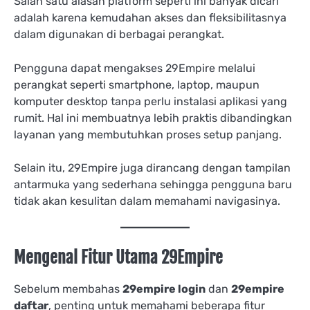
Salah satu alasan platform seperti ini banyak dicari
adalah karena kemudahan akses dan fleksibilitasnya
dalam digunakan di berbagai perangkat.
Pengguna dapat mengakses 29Empire melalui
perangkat seperti smartphone, laptop, maupun
komputer desktop tanpa perlu instalasi aplikasi yang
rumit. Hal ini membuatnya lebih praktis dibandingkan
layanan yang membutuhkan proses setup panjang.
Selain itu, 29Empire juga dirancang dengan tampilan
antarmuka yang sederhana sehingga pengguna baru
tidak akan kesulitan dalam memahami navigasinya.
Mengenal Fitur Utama 29Empire
Sebelum membahas
29empire login
dan
29empire
daftar
, penting untuk memahami beberapa fitur