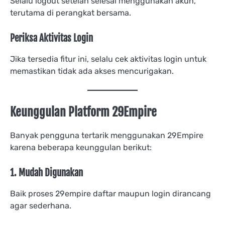
Selalu logout setelah selesai menggunakan akun,
terutama di perangkat bersama.
Periksa Aktivitas Login
Jika tersedia fitur ini, selalu cek aktivitas login untuk
memastikan tidak ada akses mencurigakan.
Keunggulan Platform 29Empire
Banyak pengguna tertarik menggunakan 29Empire
karena beberapa keunggulan berikut:
1. Mudah Digunakan
Baik proses 29empire daftar maupun login dirancang
agar sederhana.