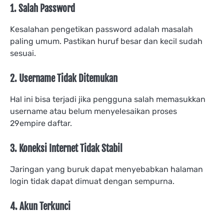
1. Salah Password
Kesalahan pengetikan password adalah masalah
paling umum. Pastikan huruf besar dan kecil sudah
sesuai.
2. Username Tidak Ditemukan
Hal ini bisa terjadi jika pengguna salah memasukkan
username atau belum menyelesaikan proses
29empire daftar.
3. Koneksi Internet Tidak Stabil
Jaringan yang buruk dapat menyebabkan halaman
login tidak dapat dimuat dengan sempurna.
4. Akun Terkunci