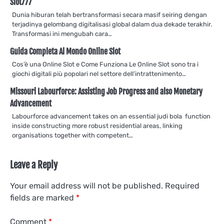
Slot777
Dunia hiburan telah bertransformasi secara masif seiring dengan
terjadinya gelombang digitalisasi global dalam dua dekade terakhir.
Transformasi ini mengubah cara…
Guida Completa Al Mondo Online Slot
Cos’è una Online Slot e Come Funziona Le Online Slot sono tra i
giochi digitali più popolari nel settore dell’intrattenimento…
Missouri Labourforce: Assisting Job Progress and also Monetary
Advancement
Labourforce advancement takes on an essential judi bola function
inside constructing more robust residential areas, linking
organisations together with competent…
Leave a Reply
Your email address will not be published.
Required
fields are marked
*
Comment
*