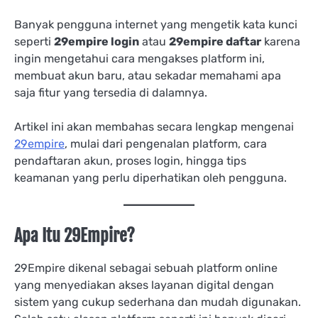
Banyak pengguna internet yang mengetik kata kunci
seperti
29empire login
atau
29empire daftar
karena
ingin mengetahui cara mengakses platform ini,
membuat akun baru, atau sekadar memahami apa
saja fitur yang tersedia di dalamnya.
Artikel ini akan membahas secara lengkap mengenai
29empire
, mulai dari pengenalan platform, cara
pendaftaran akun, proses login, hingga tips
keamanan yang perlu diperhatikan oleh pengguna.
Apa Itu 29Empire?
29Empire dikenal sebagai sebuah platform online
yang menyediakan akses layanan digital dengan
sistem yang cukup sederhana dan mudah digunakan.