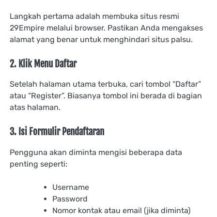
Langkah pertama adalah membuka situs resmi
29Empire melalui browser. Pastikan Anda mengakses
alamat yang benar untuk menghindari situs palsu.
2. Klik Menu Daftar
Setelah halaman utama terbuka, cari tombol “Daftar”
atau “Register”. Biasanya tombol ini berada di bagian
atas halaman.
3. Isi Formulir Pendaftaran
Pengguna akan diminta mengisi beberapa data
penting seperti:
Username
Password
Nomor kontak atau email (jika diminta)