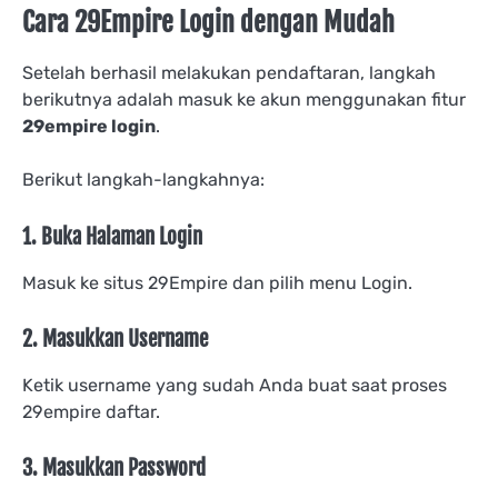
Cara 29Empire Login dengan Mudah
Setelah berhasil melakukan pendaftaran, langkah
berikutnya adalah masuk ke akun menggunakan fitur
29empire login
.
Berikut langkah-langkahnya:
1. Buka Halaman Login
Masuk ke situs 29Empire dan pilih menu Login.
2. Masukkan Username
Ketik username yang sudah Anda buat saat proses
29empire daftar.
3. Masukkan Password