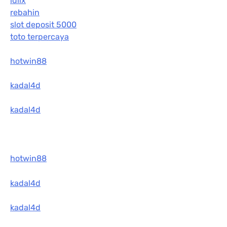
idlix
rebahin
slot deposit 5000
toto terpercaya
hotwin88
kadal4d
kadal4d
hotwin88
kadal4d
kadal4d