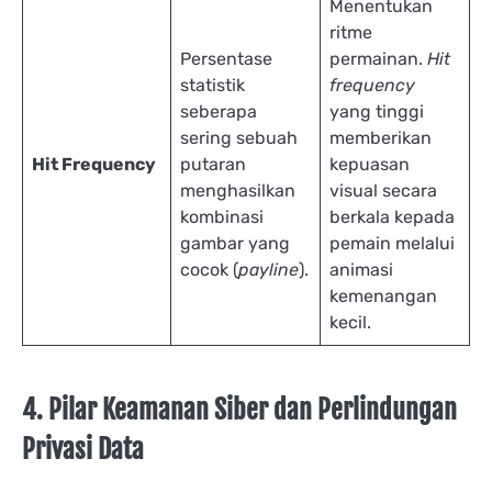
Menentukan
ritme
Persentase
permainan.
Hit
statistik
frequency
seberapa
yang tinggi
sering sebuah
memberikan
Hit Frequency
putaran
kepuasan
menghasilkan
visual secara
kombinasi
berkala kepada
gambar yang
pemain melalui
cocok (
payline
).
animasi
kemenangan
kecil.
4. Pilar Keamanan Siber dan Perlindungan
Privasi Data