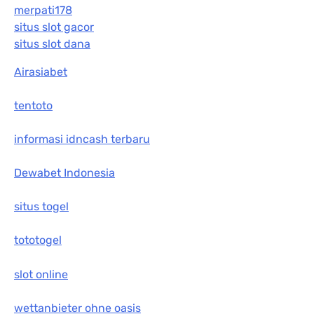
merpati178
situs slot gacor
situs slot dana
Airasiabet
tentoto
informasi idncash terbaru
Dewabet Indonesia
situs togel
tototogel
slot online
wettanbieter ohne oasis