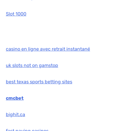
Slot 1000
casino en ligne avec retrait instantané
uk slots not on gamstop
best texas sports betting sites
cmcbet
bighit.ca
fast paying casinos