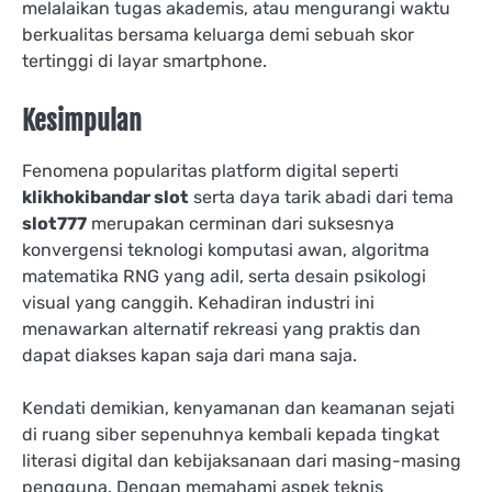
melalaikan tugas akademis, atau mengurangi waktu
berkualitas bersama keluarga demi sebuah skor
tertinggi di layar smartphone.
Kesimpulan
Fenomena popularitas platform digital seperti
klikhokibandar slot
serta daya tarik abadi dari tema
slot777
merupakan cerminan dari suksesnya
konvergensi teknologi komputasi awan, algoritma
matematika RNG yang adil, serta desain psikologi
visual yang canggih. Kehadiran industri ini
menawarkan alternatif rekreasi yang praktis dan
dapat diakses kapan saja dari mana saja.
Kendati demikian, kenyamanan dan keamanan sejati
di ruang siber sepenuhnya kembali kepada tingkat
literasi digital dan kebijaksanaan dari masing-masing
pengguna. Dengan memahami aspek teknis