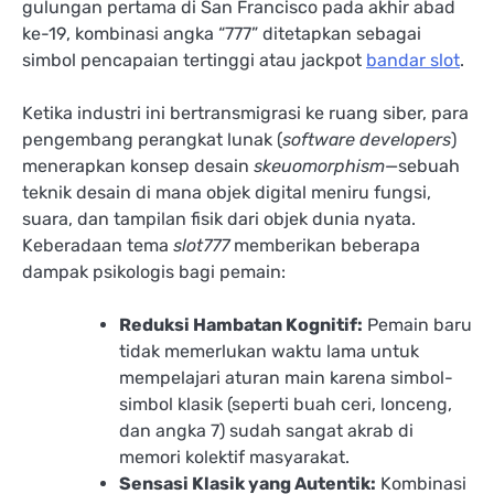
gulungan pertama di San Francisco pada akhir abad
ke-19, kombinasi angka “777” ditetapkan sebagai
simbol pencapaian tertinggi atau jackpot
bandar slot
.
Ketika industri ini bertransmigrasi ke ruang siber, para
pengembang perangkat lunak (
software developers
)
menerapkan konsep desain
skeuomorphism
—sebuah
teknik desain di mana objek digital meniru fungsi,
suara, dan tampilan fisik dari objek dunia nyata.
Keberadaan tema
slot777
memberikan beberapa
dampak psikologis bagi pemain:
Reduksi Hambatan Kognitif:
Pemain baru
tidak memerlukan waktu lama untuk
mempelajari aturan main karena simbol-
simbol klasik (seperti buah ceri, lonceng,
dan angka 7) sudah sangat akrab di
memori kolektif masyarakat.
Sensasi Klasik yang Autentik:
Kombinasi