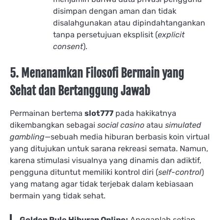
disimpan dengan aman dan tidak
disalahgunakan atau dipindahtangankan
tanpa persetujuan eksplisit (
explicit
consent
).
5. Menanamkan Filosofi Bermain yang
Sehat dan Bertanggung Jawab
Permainan bertema
slot777
pada hakikatnya
dikembangkan sebagai
social casino
atau
simulated
gambling
—sebuah media hiburan berbasis koin virtual
yang ditujukan untuk sarana rekreasi semata. Namun,
karena stimulasi visualnya yang dinamis dan adiktif,
pengguna dituntut memiliki kontrol diri (
self-control
)
yang matang agar tidak terjebak dalam kebiasaan
bermain yang tidak sehat.
Golden Rule Hiburan Online:
Anggaplah setiap