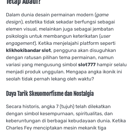
Tetap Abadi?
Dalam dunia desain permainan modern (
game
design
), estetika tidak sekadar berfungsi sebagai
elemen visual, melainkan juga sebagai jembatan
psikologis untuk membangun keterikatan (
user
engagement
). Ketika menjelajahi platform seperti
klikhokibandar slot
, pengguna akan disuguhkan
dengan ratusan pilihan tema permainan, namun
variasi yang mengusung simbol
slot777
hampir selalu
menjadi produk unggulan. Mengapa angka ikonik ini
seolah tidak pernah lekang oleh waktu?
Daya Tarik Skeuomorfisme dan Nostalgia
Secara historis, angka 7 (tujuh) telah dilekatkan
dengan simbol kesempurnaan, spiritualitas, dan
keberuntungan di berbagai kebudayaan dunia. Ketika
Charles Fey menciptakan mesin mekanik tiga