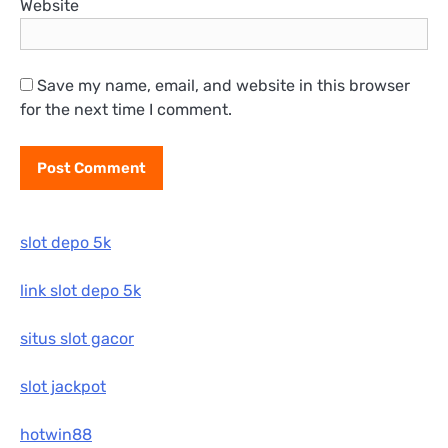
Website
Save my name, email, and website in this browser
for the next time I comment.
slot depo 5k
link slot depo 5k
situs slot gacor
slot jackpot
hotwin88