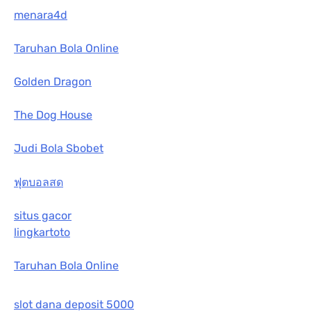
menara4d
Taruhan Bola Online
Golden Dragon
The Dog House
Judi Bola Sbobet
ฟุตบอลสด
situs gacor
lingkartoto
Taruhan Bola Online
slot dana deposit 5000