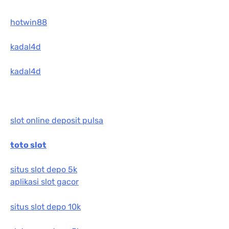
hotwin88
kadal4d
kadal4d
slot online deposit pulsa
toto slot
situs slot depo 5k
aplikasi slot gacor
situs slot depo 10k