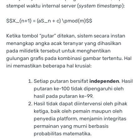
stempel waktu internal server (
system timestamp
):
$$X_{n+1} = (aS_n + c) \pmod{m}$$
Ketika tombol “putar” ditekan, sistem secara instan
menangkap angka acak teranyar yang dihasilkan
pada milidetik tersebut untuk menghentikan
gulungan grafis pada kombinasi gambar tertentu. Hal
ini memastikan beberapa hal krusial:
Setiap putaran bersifat
independen
. Hasil
putaran ke-100 tidak dipengaruhi oleh
hasil pada putaran ke-99.
Hasil tidak dapat diintervensi oleh pihak
ketiga, baik oleh pemain maupun oleh
penyedia platform, menjamin integritas
permainan yang murni berbasis
probabilitas matematika.