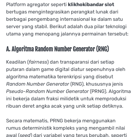
Platform agregator seperti
klikhokibandar slot
bertugas mengintegrasikan perangkat lunak dari
berbagai pengembang internasional ke dalam satu
server yang stabil. Berikut adalah dua pilar teknologi
utama yang menopang jalannya permainan tersebut:
A. Algoritma Random Number Generator (RNG)
Keadilan (
fairness
) dan transparansi dari setiap
putaran dalam game digital diatur sepenuhnya oleh
algoritma matematika terenkripsi yang disebut
Random Number Generator
(RNG), khususnya jenis
Pseudo-Random Number Generator
(PRNG). Algoritma
ini bekerja dalam fraksi milidetik untuk memproduksi
ribuan deret angka acak yang unik setiap detiknya.
Secara matematis, PRNG bekerja menggunakan
rumus deterministik kompleks yang mengambil nilai
awal (
seed
) dari variabel yang terus berubah, seperti