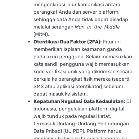
mengenkripsi jalur komunikasi antara
perangkat Anda dan server platform,
sehingga data Anda tidak dapat disadap
melalui serangan
Man-in-the-Middle
(MitM).
Otentikasi Dua Faktor (2FA):
Fitur ini
memberikan lapisan keamanan ganda
pada akun pengguna. Selain memasukkan
kata sandi, pengguna wajib memasukkan
kode verifikasi unik yang dikirimkan secara
berkala ke perangkat fisik mereka (seperti
SMS atau aplikasi otentikator) sebelum
dapat masuk ke sistem.
Kepatuhan Regulasi Data Kedaulatan:
Di
Indonesia, pengelolaan platform digital
wajib tunduk pada regulasi ketat,
termasuk Undang-Undang Perlindungan
Data Pribadi (UU PDP). Platform harus
menjamin bahwa data privasi pengguna