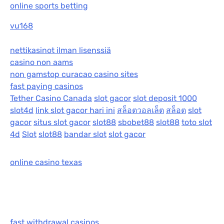
online sports betting
vu168
nettikasinot ilman lisenssiä
casino non aams
non gamstop curacao casino sites
fast paying casinos
Tether Casino Canada
slot gacor
slot deposit 1000
slot4d
link slot gacor hari ini
สล็อตวอลเล็ต
สล็อต
slot
gacor
situs slot gacor
slot88
sbobet88
slot88
toto slot
4d
Slot
slot88
bandar slot
slot gacor
online casino texas
fast withdrawal casinos