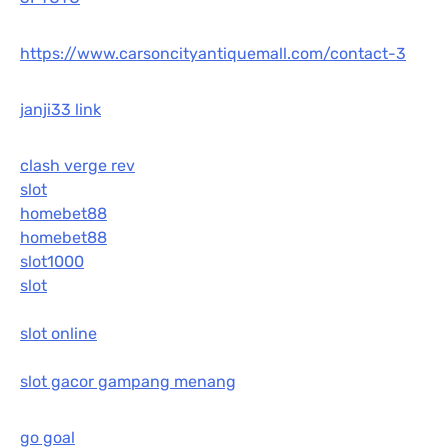
https://www.carsoncityantiquemall.com/contact-3
janji33 link
clash verge rev
slot
homebet88
homebet88
slot1000
slot
slot online
slot gacor gampang menang
go goal