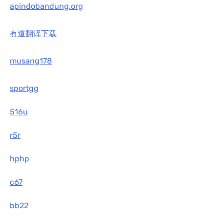
apindobandung.org
有道翻译下载
musang178
sportgg
516u
r5r
hphp
c67
bb22