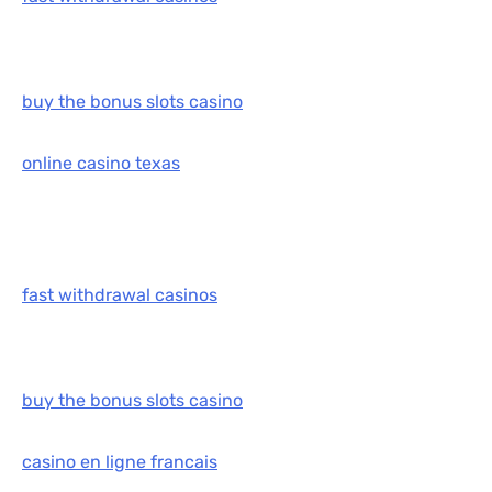
buy the bonus slots casino
online casino texas
fast withdrawal casinos
buy the bonus slots casino
casino en ligne francais