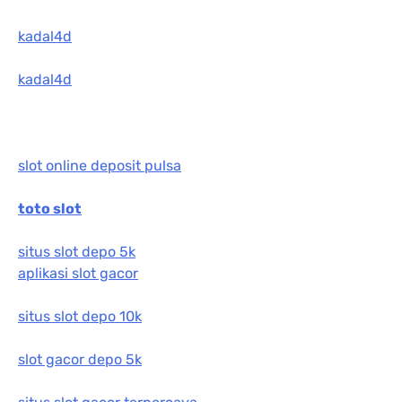
kadal4d
kadal4d
slot online deposit pulsa
toto slot
situs slot depo 5k
aplikasi slot gacor
situs slot depo 10k
slot gacor depo 5k