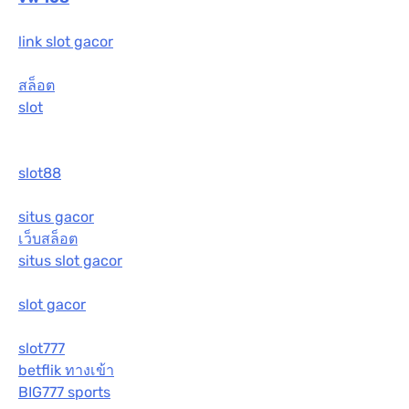
link slot gacor
สล็อต
slot
slot88
situs gacor
เว็บสล็อต
situs slot gacor
slot gacor
slot777
betflik ทางเข้า
BIG777 sports