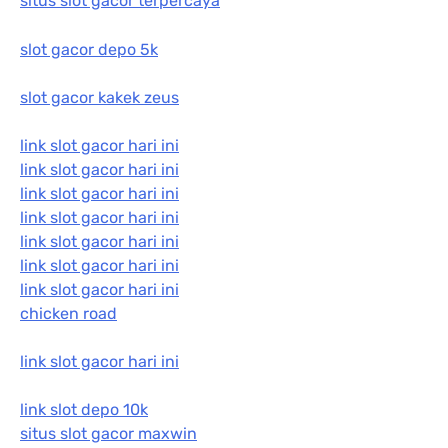
situs slot gacor terpercaya
slot gacor depo 5k
slot gacor kakek zeus
link slot gacor hari ini
link slot gacor hari ini
link slot gacor hari ini
link slot gacor hari ini
link slot gacor hari ini
link slot gacor hari ini
link slot gacor hari ini
chicken road
link slot gacor hari ini
link slot depo 10k
situs slot gacor maxwin