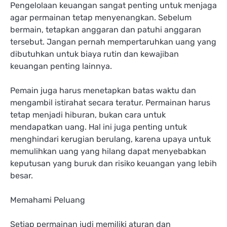
Pengelolaan keuangan sangat penting untuk menjaga
agar permainan tetap menyenangkan. Sebelum
bermain, tetapkan anggaran dan patuhi anggaran
tersebut. Jangan pernah mempertaruhkan uang yang
dibutuhkan untuk biaya rutin dan kewajiban
keuangan penting lainnya.
Pemain juga harus menetapkan batas waktu dan
mengambil istirahat secara teratur. Permainan harus
tetap menjadi hiburan, bukan cara untuk
mendapatkan uang. Hal ini juga penting untuk
menghindari kerugian berulang, karena upaya untuk
memulihkan uang yang hilang dapat menyebabkan
keputusan yang buruk dan risiko keuangan yang lebih
besar.
Memahami Peluang
Setiap permainan judi memiliki aturan dan