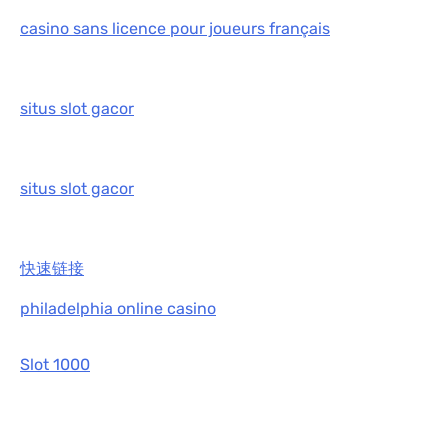
casino sans licence pour joueurs français
situs slot gacor
situs slot gacor
快速链接
philadelphia online casino
Slot 1000