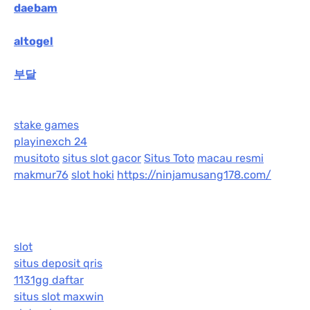
daebam
altogel
부달
stake games
playinexch 24
musitoto
situs slot gacor
Situs Toto
macau resmi
makmur76
slot hoki
https://ninjamusang178.com/
slot
situs deposit qris
1131gg daftar
situs slot maxwin