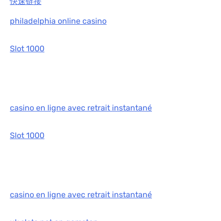
快速链接
philadelphia online casino
Slot 1000
casino en ligne avec retrait instantané
Slot 1000
casino en ligne avec retrait instantané