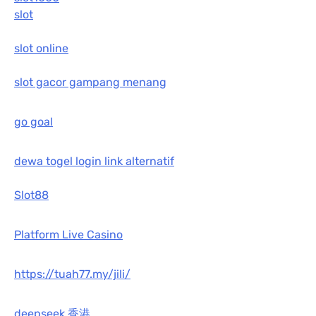
slot
slot online
slot gacor gampang menang
go goal
dewa togel login link alternatif
Slot88
Platform Live Casino
https://tuah77.my/jili/
deepseek 香港