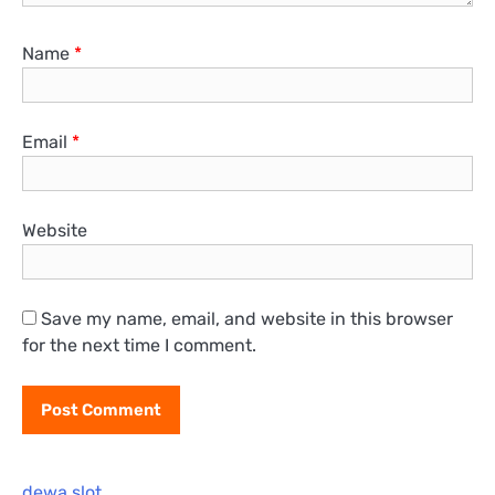
Name
*
Email
*
Website
Save my name, email, and website in this browser
for the next time I comment.
dewa slot