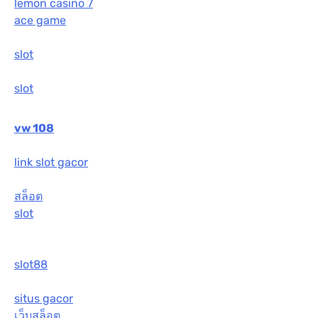
lemon casino 7
ace game
slot
slot
vw 108
link slot gacor
สล็อต
slot
slot88
situs gacor
เว็บสล็อต