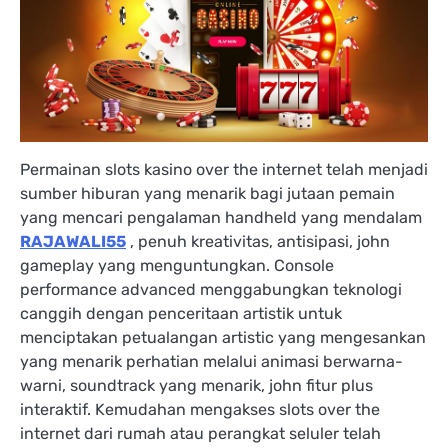
Permainan slots kasino over the internet telah menjadi
sumber hiburan yang menarik bagi jutaan pemain
yang mencari pengalaman handheld yang mendalam
RAJAWALI55
, penuh kreativitas, antisipasi, john
gameplay yang menguntungkan. Console
performance advanced menggabungkan teknologi
canggih dengan penceritaan artistik untuk
menciptakan petualangan artistic yang mengesankan
yang menarik perhatian melalui animasi berwarna-
warni, soundtrack yang menarik, john fitur plus
interaktif. Kemudahan mengakses slots over the
internet dari rumah atau perangkat seluler telah