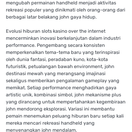
mengubah permainan handheld menjadi aktivitas
rekreasi populer yang dinikmati oleh orang-orang dari
berbagai latar belakang john gaya hidup.
Evolusi hiburan slots kasino over the internet
mencerminkan inovasi berkelanjutan dalam industri
performance. Pengembang secara konsisten
memperkenalkan tema-tema baru yang terinspirasi
oleh dunia fantasi, peradaban kuno, kota-kota
futuristik, petualangan bawah environment, john
destinasi mewah yang merangsang imajinasi
sekaligus memberikan pengalaman gameplay yang
memikat. Setiap performance menghadirkan gaya
artistic unik, kombinasi simbol, john mekanisme plus
yang dirancang untuk mempertahankan kegembiraan
john mendorong eksplorasi. Variasi ini membantu
pemain menemukan peluang hiburan baru setiap kali
mereka mencari rekreasi handheld yang
menyenangkan john mendalam.