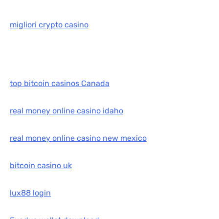
migliori crypto casino
top bitcoin casinos Canada
real money online casino idaho
real money online casino new mexico
bitcoin casino uk
lux88 login