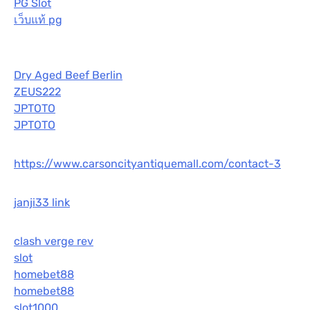
PG Slot
เว็บแท้ pg
Dry Aged Beef Berlin
ZEUS222
JPTOTO
JPTOTO
https://www.carsoncityantiquemall.com/contact-3
janji33 link
clash verge rev
slot
homebet88
homebet88
slot1000