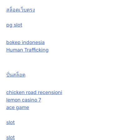
สล็อตเว็บตรง
pg slot
bokep indonesia
Human Trafficking
ปั่นสล็อต
chicken road recensioni
lemon casino 7
ace game
slot
slot