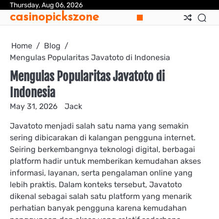
Skip
Thursday, Aug 06, 2026
casinopickszone
to
content
Home
Blog
Mengulas Popularitas Javatoto di Indonesia
Mengulas Popularitas Javatoto di
Indonesia
May 31, 2026
Jack
Javatoto menjadi salah satu nama yang semakin
sering dibicarakan di kalangan pengguna internet.
Seiring berkembangnya teknologi digital, berbagai
platform hadir untuk memberikan kemudahan akses
informasi, layanan, serta pengalaman online yang
lebih praktis. Dalam konteks tersebut, Javatoto
dikenal sebagai salah satu platform yang menarik
perhatian banyak pengguna karena kemudahan