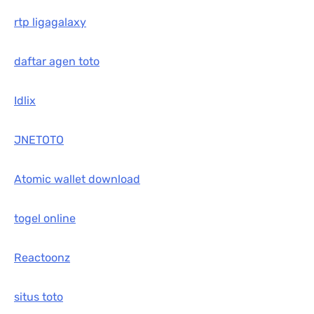
rtp ligagalaxy
daftar agen toto
Idlix
JNETOTO
Atomic wallet download
togel online
Reactoonz
situs toto