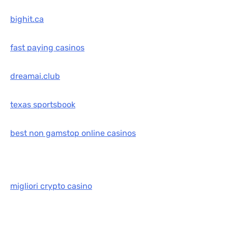
bighit.ca
fast paying casinos
dreamai.club
texas sportsbook
best non gamstop online casinos
migliori crypto casino