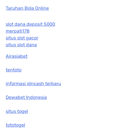
Taruhan Bola Online
slot dana deposit 5000
merpati178
situs slot gacor
situs slot dana
Airasiabet
tentoto
informasi idncash terbaru
Dewabet Indonesia
situs togel
tototogel