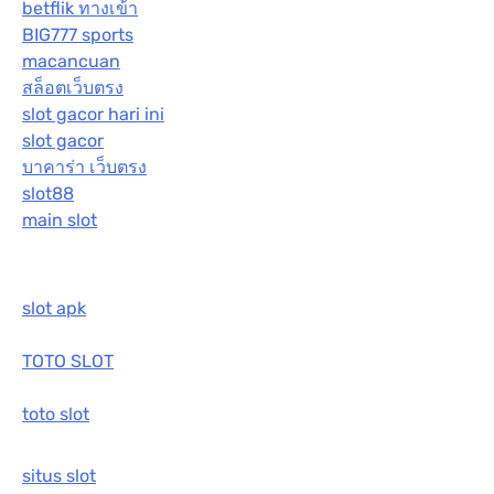
betflik ทางเข้า
BIG777 sports
macancuan
สล็อตเว็บตรง
slot gacor hari ini
slot gacor
บาคาร่า เว็บตรง
slot88
main slot
slot apk
TOTO SLOT
toto slot
situs slot