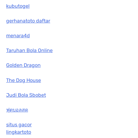
kubutogel
gerhanatoto daftar
menara4d
Taruhan Bola Online
Golden Dragon
The Dog House
Judi Bola Sbobet
ฟุตบอลสด
situs gacor
lingkartoto