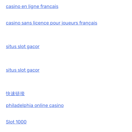
casino en ligne francais
casino sans licence pour joueurs français
situs slot gacor
situs slot gacor
快速链接
philadelphia online casino
Slot 1000