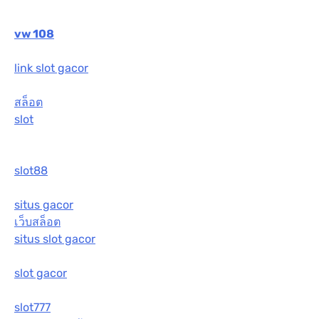
vw 108
link slot gacor
สล็อต
slot
slot88
situs gacor
เว็บสล็อต
situs slot gacor
slot gacor
slot777