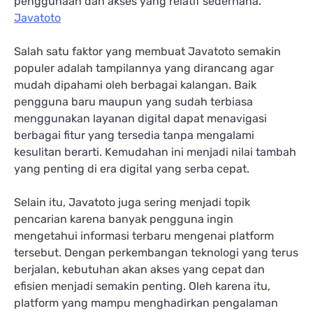
penggunaan dan akses yang relatif sederhana.
Javatoto
Salah satu faktor yang membuat Javatoto semakin
populer adalah tampilannya yang dirancang agar
mudah dipahami oleh berbagai kalangan. Baik
pengguna baru maupun yang sudah terbiasa
menggunakan layanan digital dapat menavigasi
berbagai fitur yang tersedia tanpa mengalami
kesulitan berarti. Kemudahan ini menjadi nilai tambah
yang penting di era digital yang serba cepat.
Selain itu, Javatoto juga sering menjadi topik
pencarian karena banyak pengguna ingin
mengetahui informasi terbaru mengenai platform
tersebut. Dengan perkembangan teknologi yang terus
berjalan, kebutuhan akan akses yang cepat dan
efisien menjadi semakin penting. Oleh karena itu,
platform yang mampu menghadirkan pengalaman