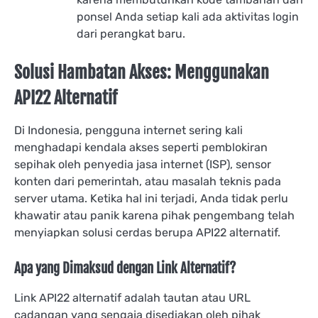
ponsel Anda setiap kali ada aktivitas login
dari perangkat baru.
Solusi Hambatan Akses: Menggunakan
API22 Alternatif
Di Indonesia, pengguna internet sering kali
menghadapi kendala akses seperti pemblokiran
sepihak oleh penyedia jasa internet (ISP), sensor
konten dari pemerintah, atau masalah teknis pada
server utama. Ketika hal ini terjadi, Anda tidak perlu
khawatir atau panik karena pihak pengembang telah
menyiapkan solusi cerdas berupa API22 alternatif.
Apa yang Dimaksud dengan Link Alternatif?
Link API22 alternatif adalah tautan atau URL
cadangan yang sengaja disediakan oleh pihak