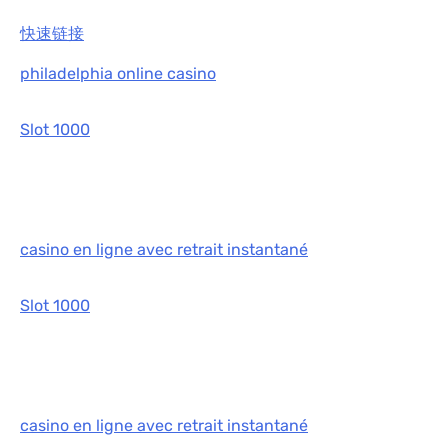
快速链接
philadelphia online casino
Slot 1000
casino en ligne avec retrait instantané
Slot 1000
casino en ligne avec retrait instantané