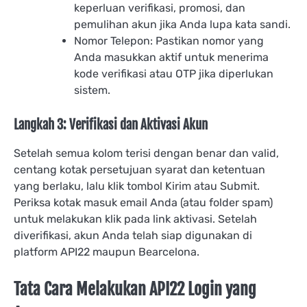
keperluan verifikasi, promosi, dan
pemulihan akun jika Anda lupa kata sandi.
Nomor Telepon: Pastikan nomor yang
Anda masukkan aktif untuk menerima
kode verifikasi atau OTP jika diperlukan
sistem.
Langkah 3: Verifikasi dan Aktivasi Akun
Setelah semua kolom terisi dengan benar dan valid,
centang kotak persetujuan syarat dan ketentuan
yang berlaku, lalu klik tombol Kirim atau Submit.
Periksa kotak masuk email Anda (atau folder spam)
untuk melakukan klik pada link aktivasi. Setelah
diverifikasi, akun Anda telah siap digunakan di
platform API22 maupun Bearcelona.
Tata Cara Melakukan API22 Login yang