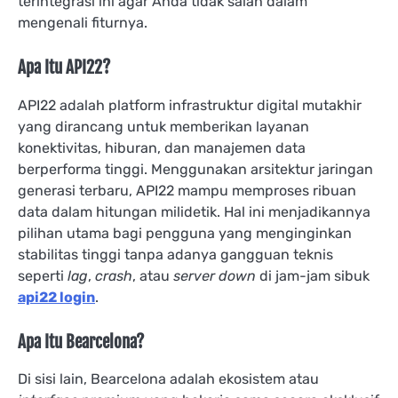
terintegrasi ini agar Anda tidak salah dalam
mengenali fiturnya.
Apa Itu API22?
API22 adalah platform infrastruktur digital mutakhir
yang dirancang untuk memberikan layanan
konektivitas, hiburan, dan manajemen data
berperforma tinggi. Menggunakan arsitektur jaringan
generasi terbaru, API22 mampu memproses ribuan
data dalam hitungan milidetik. Hal ini menjadikannya
pilihan utama bagi pengguna yang menginginkan
stabilitas tinggi tanpa adanya gangguan teknis
seperti
lag
,
crash
, atau
server down
di jam-jam sibuk
api22 login
.
Apa Itu Bearcelona?
Di sisi lain, Bearcelona adalah ekosistem atau