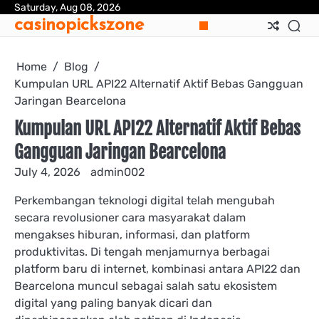
Skip
Saturday, Aug 08, 2026
casinopickszone
to
content
Home
Blog
Kumpulan URL API22 Alternatif Aktif Bebas Gangguan
Jaringan Bearcelona
Kumpulan URL API22 Alternatif Aktif Bebas
Gangguan Jaringan Bearcelona
July 4, 2026
admin002
Perkembangan teknologi digital telah mengubah
secara revolusioner cara masyarakat dalam
mengakses hiburan, informasi, dan platform
produktivitas. Di tengah menjamurnya berbagai
platform baru di internet, kombinasi antara API22 dan
Bearcelona muncul sebagai salah satu ekosistem
digital yang paling banyak dicari dan