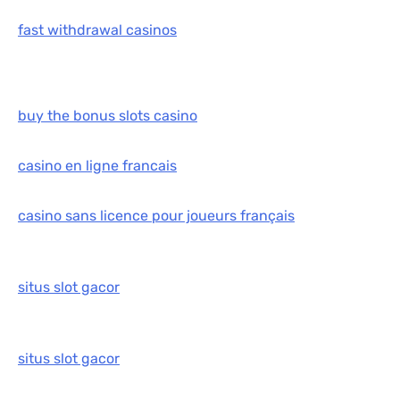
fast withdrawal casinos
buy the bonus slots casino
casino en ligne francais
casino sans licence pour joueurs français
situs slot gacor
situs slot gacor