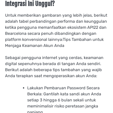
Integrasi Ini Unggul?
Untuk memberikan gambaran yang lebih jelas, berikut
adalah tabel perbandingan performa dan keunggulan
ketika pengguna memanfaatkan ekosistem API22 dan
Bearcelona secara penuh dibandingkan dengan
platform konvensional lainnya:Tips Tambahan untuk
Menjaga Keamanan Akun Anda
Sebagai pengguna internet yang cerdas, keamanan
digital sepenuhnya berada di tangan Anda sendiri.
Berikut adalah beberapa tips tambahan yang wajib
Anda terapkan saat mengoperasikan akun Anda:
Lakukan Pembaruan Password Secara
Berkala: Gantilah kata sandi akun Anda
setiap 3 hingga 6 bulan sekali untuk
meminimalisir risiko peretasan jangka
panjang.