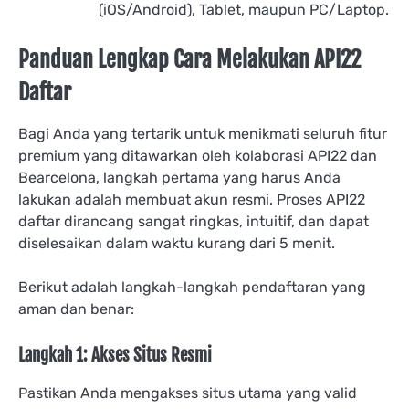
(iOS/Android), Tablet, maupun PC/Laptop.
Panduan Lengkap Cara Melakukan API22
Daftar
Bagi Anda yang tertarik untuk menikmati seluruh fitur
premium yang ditawarkan oleh kolaborasi API22 dan
Bearcelona, langkah pertama yang harus Anda
lakukan adalah membuat akun resmi. Proses API22
daftar dirancang sangat ringkas, intuitif, dan dapat
diselesaikan dalam waktu kurang dari 5 menit.
Berikut adalah langkah-langkah pendaftaran yang
aman dan benar:
Langkah 1: Akses Situs Resmi
Pastikan Anda mengakses situs utama yang valid