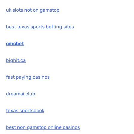
uk slots not on gamstop
best texas sports betting sites
cmcbet
bighit.ca
fast paying casinos
dreamai.club
texas sportsbook
best non gamstop online casinos