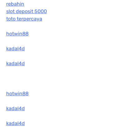
rebahin
slot deposit 5000
toto terpercaya
hotwin88
kadal4d
kadal4d
hotwin88
kadal4d
kadal4d