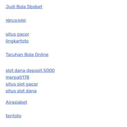
Judi Bola Sbobet
ฟุตบอลสด
situs gacor
lingkartoto
Taruhan Bola Online
slot dana deposit 5000
merpati178
situs slot gacor
situs slot dana
Airasiabet
tentoto