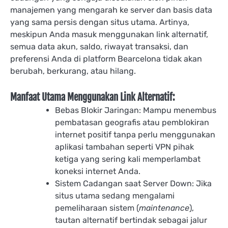
manajemen yang mengarah ke server dan basis data
yang sama persis dengan situs utama. Artinya,
meskipun Anda masuk menggunakan link alternatif,
semua data akun, saldo, riwayat transaksi, dan
preferensi Anda di platform Bearcelona tidak akan
berubah, berkurang, atau hilang.
Manfaat Utama Menggunakan Link Alternatif:
Bebas Blokir Jaringan: Mampu menembus
pembatasan geografis atau pemblokiran
internet positif tanpa perlu menggunakan
aplikasi tambahan seperti VPN pihak
ketiga yang sering kali memperlambat
koneksi internet Anda.
Sistem Cadangan saat Server Down: Jika
situs utama sedang mengalami
pemeliharaan sistem (
maintenance
),
tautan alternatif bertindak sebagai jalur