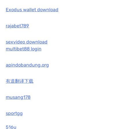
Exodus wallet download
rajabet789
sexvideo download
multibet88 login
apindobandung.org
有道翻译下载
musang178
sportgg
516u