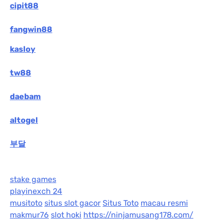
cipit88
fangwin88
kasloy
tw88
daebam
altogel
부달
stake games
playinexch 24
musitoto
situs slot gacor
Situs Toto
macau resmi
makmur76
slot hoki
https://ninjamusang178.com/