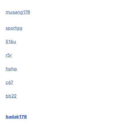
musang178
sportgg
516u
r5r
hphp
c67
bb22
badak178