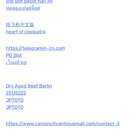
link slot gacor hari ini
ทดลองเล่นสล็อต
纸飞机中文版
heart of cleopatra
https://telegramin-cn.com
PG Slot
เว็บแท้ pg
Dry Aged Beef Berlin
ZEUS222
JPTOTO
JPTOTO
https://www.carsoncityantiquemall.com/contact-3