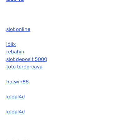
slot online
idlix
rebahin
slot deposit 5000
toto terpercaya
hotwin88
kadal4d
kadal4d