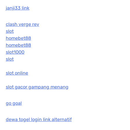
janji33 link
clash verge rev
slot
homebet88
homebet88
slot1000
slot
slot online
slot gacor gampang menang
go goal
dewa togel login link alternatif