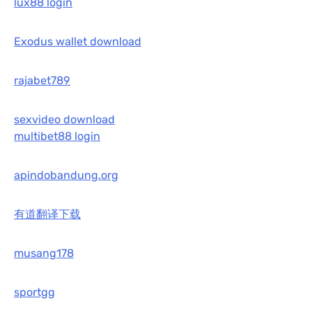
lux88 login
Exodus wallet download
rajabet789
sexvideo download
multibet88 login
apindobandung.org
有道翻译下载
musang178
sportgg