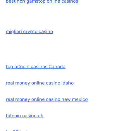
best non gamstop online casinos
migliori crypto casino
top bitcoin casinos Canada
real money online casino idaho
real money online casino new mexico
bitcoin casino uk