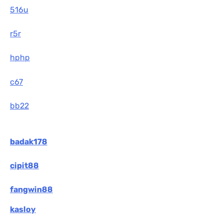
516u
r5r
hphp
c67
bb22
badak178
cipit88
fangwin88
kasloy