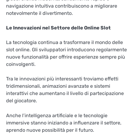
navigazione intuitiva contribuiscono a migliorare
notevolmente il divertimento.
Le Innovazioni nel Settore delle Online Slot
La tecnologia continua a trasformare il mondo delle
slot online. Gli sviluppatori introducono regolarmente
nuove funzionalità per offrire esperienze sempre più
coinvolgenti.
Tra le innovazioni più interessanti troviamo effetti
tridimensionali, animazioni avanzate e sistemi
interattivi che aumentano il livello di partecipazione
del giocatore.
Anche l’intelligenza artificiale e le tecnologie
immersive stanno iniziando a influenzare il settore,
aprendo nuove possibilità per il futuro.