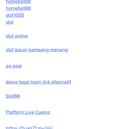
homebet88
homebet88
slot1000
slot
slot online
slot gacor gampang menang
go goal
dewa togel login link alternatif
Slot88
Platform Live Casino
https://tuah77.my/jili/