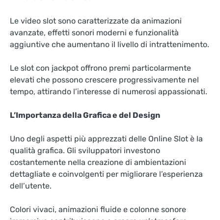
Le video slot sono caratterizzate da animazioni
avanzate, effetti sonori moderni e funzionalità
aggiuntive che aumentano il livello di intrattenimento.
Le slot con jackpot offrono premi particolarmente
elevati che possono crescere progressivamente nel
tempo, attirando l’interesse di numerosi appassionati.
L’Importanza della Grafica e del Design
Uno degli aspetti più apprezzati delle Online Slot è la
qualità grafica. Gli sviluppatori investono
costantemente nella creazione di ambientazioni
dettagliate e coinvolgenti per migliorare l’esperienza
dell’utente.
Colori vivaci, animazioni fluide e colonne sonore