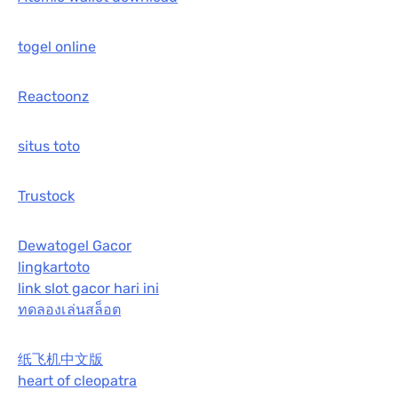
togel online
Reactoonz
situs toto
Trustock
Dewatogel Gacor
lingkartoto
link slot gacor hari ini
ทดลองเล่นสล็อต
纸飞机中文版
heart of cleopatra