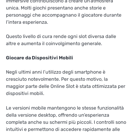
immersive contribuiscono a creare un’atmosfera
unica. Molti giochi presentano anche storie e
personaggi che accompagnano il giocatore durante
l’intera esperienza.
Questo livello di cura rende ogni slot diversa dalle
altre e aumenta il coinvolgimento generale.
Giocare da Dispositivi Mobili
Negli ultimi anni l’utilizzo degli smartphone è
cresciuto notevolmente. Per questo motivo, la
maggior parte delle Online Slot è stata ottimizzata per
dispositivi mobili.
Le versioni mobile mantengono le stesse funzionalità
della versione desktop, offrendo un’esperienza
completa anche su schermi più piccoli. I controlli sono
intuitivi e permettono di accedere rapidamente alle