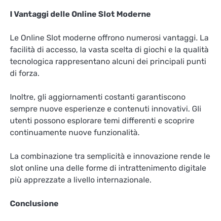
I Vantaggi delle Online Slot Moderne
Le Online Slot moderne offrono numerosi vantaggi. La
facilità di accesso, la vasta scelta di giochi e la qualità
tecnologica rappresentano alcuni dei principali punti
di forza.
Inoltre, gli aggiornamenti costanti garantiscono
sempre nuove esperienze e contenuti innovativi. Gli
utenti possono esplorare temi differenti e scoprire
continuamente nuove funzionalità.
La combinazione tra semplicità e innovazione rende le
slot online una delle forme di intrattenimento digitale
più apprezzate a livello internazionale.
Conclusione